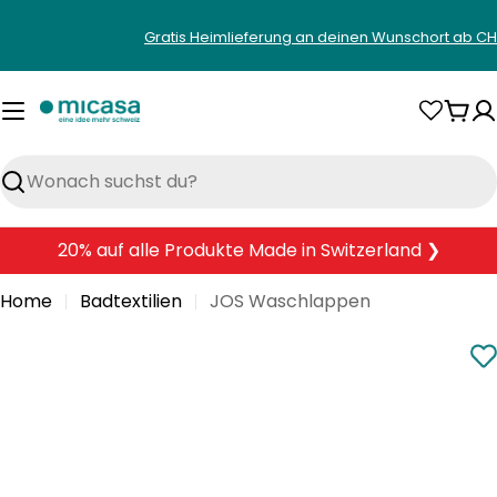
Zum
Gratis Heimlieferung an deinen Wunschort ab CH
Inhalt
springen
War
Suchen
20% auf alle Produkte Made in Switzerland ❯
Home
Badtextilien
JOS Waschlappen