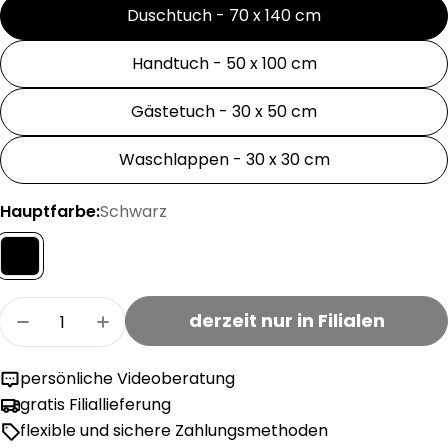
Duschtuch - 70 x 140 cm
Handtuch - 50 x 100 cm
Gästetuch - 30 x 50 cm
Waschlappen - 30 x 30 cm
Hauptfarbe:
Schwarz
Menge
derzeit nur in Filialen
Menge für JOS Waschlappen verringern
Menge für JOS Waschlappen erhöhe
persönliche Videoberatung
gratis Filiallieferung
flexible und sichere Zahlungsmethoden