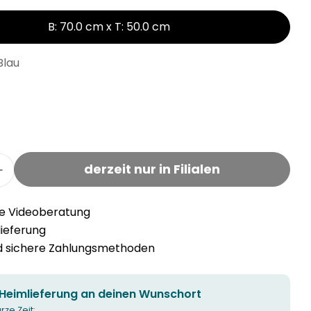
B: 70.0 cm x T: 50.0 cm
Blau
derzeit nur in Filialen
r JORIS Fussmatte verringern
Menge für JORIS Fussmatte erhöhen
he Videoberatung
llieferung
nd sichere Zahlungsmethoden
 Heimlieferung an deinen Wunschort
urze Zeit: