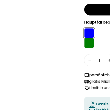
Hauptfarbe:
Menge
Menge fü
persönlic
gratis Filia
flexible u
Gratis
Nur für k