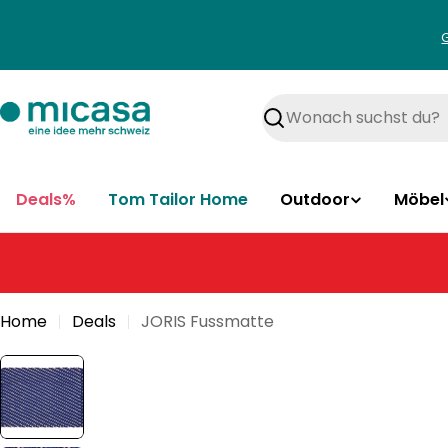
Zum
Inhalt
springen
Suchen
Deals%
Tom Tailor Home
Outdoor
Möbel
Home
Deals
JORIS Fussmatte