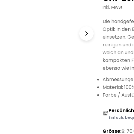
Preis
Inkl. MwSt.
Die handgefer
Optik in den 
einsetzen. Ge
reinigen und 
weich an und
kompakten Fo
ebenso wie in
Abmessungen
Material: 100
Farbe / Ausfü
Persönlic
Einfach, bequ
Grösse:
B: 70