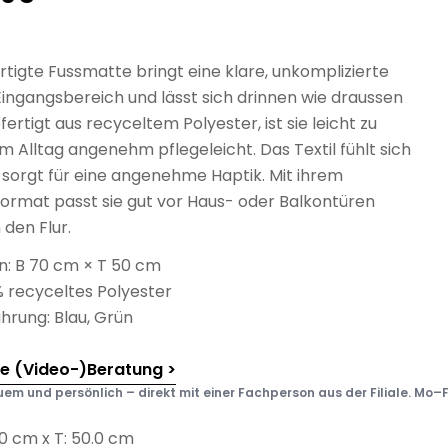
tigte Fussmatte bringt eine klare, unkomplizierte
Eingangsbereich und lässt sich drinnen wie draussen
fertigt aus recyceltem Polyester, ist sie leicht zu
im Alltag angenehm pflegeleicht. Das Textil fühlt sich
 sorgt für eine angenehme Haptik. Mit ihrem
rmat passt sie gut vor Haus- oder Balkontüren
 den Flur.
: B 70 cm × T 50 cm
% recyceltes Polyester
hrung: Blau, Grün
he (Video-)Beratung >
em und persönlich – direkt mit einer Fachperson aus der Filiale. Mo–F
.0 cm x T: 50.0 cm