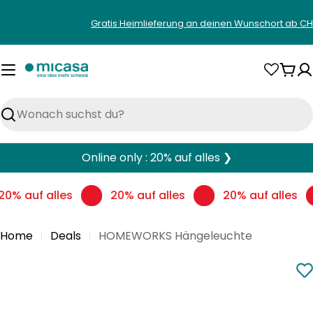
Zum
Gratis Heimlieferung an deinen Wunschort ab CH
Inhalt
springen
War
Suchen
Online only : 20% auf alles ❯
20% auf alles
20% auf alles
20% auf alles
Home
Deals
HOMEWORKS Hängeleuchte