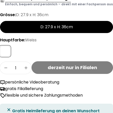
Einfach, bequem und persönlich – direkt mit einer Fachperson aus d
Grösse:
D: 27.9 x H: 36cm
D: 27.9 x H: 36cm
Hauptfarbe:
Weiss
Menge
derzeit nur in Filialen
Menge für HOMEWORKS Hängeleuchte verring
Menge für HOMEWORKS Hängeleucht
persönliche Videoberatung
gratis Filiallieferung
flexible und sichere Zahlungsmethoden
Gratis Heimlieferung an deinen Wunschort