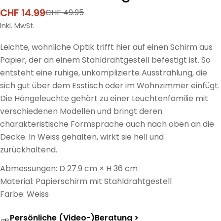
CHF 14.99
CHF 49.95
Verkaufspreis
Regulärer
Preis
Inkl. MwSt.
Leichte, wohnliche Optik trifft hier auf einen Schirm aus
Papier, der an einem Stahldrahtgestell befestigt ist. So
entsteht eine ruhige, unkomplizierte Ausstrahlung, die
sich gut über dem Esstisch oder im Wohnzimmer einfügt.
Die Hängeleuchte gehört zu einer Leuchtenfamilie mit
verschiedenen Modellen und bringt deren
charakteristische Formsprache auch nach oben an die
Decke. In Weiss gehalten, wirkt sie hell und
zurückhaltend.
Abmessungen: D 27.9 cm × H 36 cm
Material: Papierschirm mit Stahldrahtgestell
Farbe: Weiss
Persönliche (Video-)Beratung >