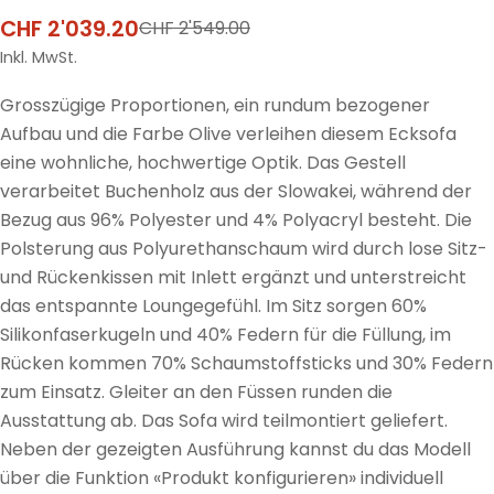
CHF 2'039.20
CHF 2'549.00
Verkaufspreis
Regulärer
Preis
Inkl. MwSt.
Grosszügige Proportionen, ein rundum bezogener
Aufbau und die Farbe Olive verleihen diesem Ecksofa
eine wohnliche, hochwertige Optik. Das Gestell
verarbeitet Buchenholz aus der Slowakei, während der
Bezug aus 96% Polyester und 4% Polyacryl besteht. Die
Polsterung aus Polyurethanschaum wird durch lose Sitz-
und Rückenkissen mit Inlett ergänzt und unterstreicht
das entspannte Loungegefühl. Im Sitz sorgen 60%
Silikonfaserkugeln und 40% Federn für die Füllung, im
Rücken kommen 70% Schaumstoffsticks und 30% Federn
zum Einsatz. Gleiter an den Füssen runden die
Ausstattung ab. Das Sofa wird teilmontiert geliefert.
Neben der gezeigten Ausführung kannst du das Modell
über die Funktion «Produkt konfigurieren» individuell