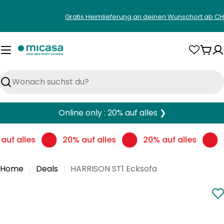
Zum
Gratis Heimlieferung an deinen Wunschort ab CH
Inhalt
springen
War
Suchen
Online only : 20% auf alles ❯
auf alles
20% auf alles
20% auf alles
Home
Deals
HARRISON ST1 Ecksofa