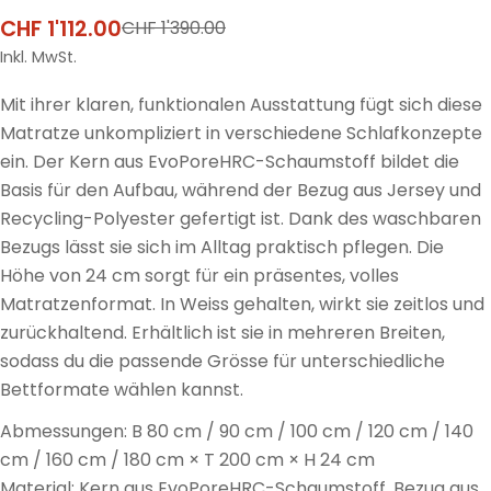
CHF 1'112.00
CHF 1'390.00
Verkaufspreis
Regulärer
Preis
Inkl. MwSt.
Mit ihrer klaren, funktionalen Ausstattung fügt sich diese
Matratze unkompliziert in verschiedene Schlafkonzepte
ein. Der Kern aus EvoPoreHRC-Schaumstoff bildet die
Basis für den Aufbau, während der Bezug aus Jersey und
Recycling-Polyester gefertigt ist. Dank des waschbaren
Bezugs lässt sie sich im Alltag praktisch pflegen. Die
Höhe von 24 cm sorgt für ein präsentes, volles
Matratzenformat. In Weiss gehalten, wirkt sie zeitlos und
zurückhaltend. Erhältlich ist sie in mehreren Breiten,
sodass du die passende Grösse für unterschiedliche
Bettformate wählen kannst.
Abmessungen: B 80 cm / 90 cm / 100 cm / 120 cm / 140
cm / 160 cm / 180 cm × T 200 cm × H 24 cm
Material: Kern aus EvoPoreHRC-Schaumstoff, Bezug aus