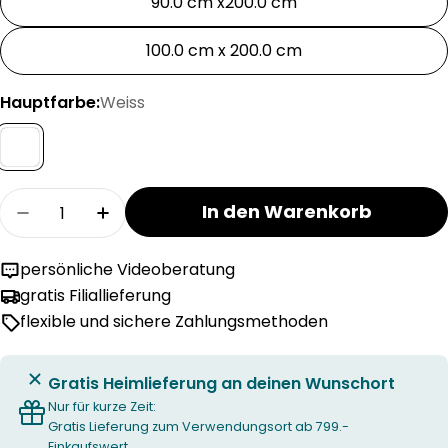
90.0 cm x200.0 cm
100.0 cm x 200.0 cm
Hauptfarbe:
Weiss
Menge
In den Warenkorb
Menge für HAPPY TRADITIONS Matratze verrin
Menge für HAPPY TRADITIONS Matratz
persönliche Videoberatung
gratis Filiallieferung
flexible und sichere Zahlungsmethoden
Gratis Heimlieferung an deinen Wunschort
Nur für kurze Zeit:
Gratis Lieferung zum Verwendungsort ab 799.-
Einkaufswert.