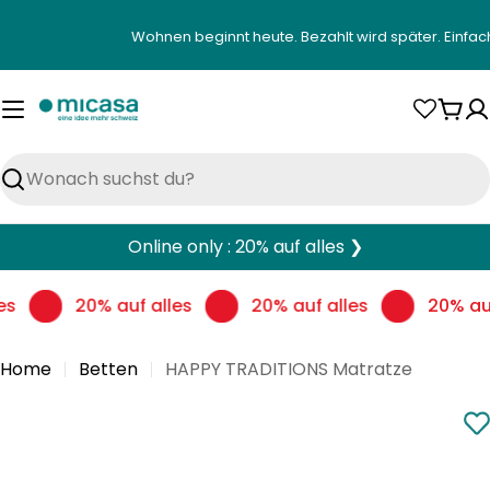
Zum
Gratis Heimlieferung an deinen Wunschort ab CH
Inhalt
springen
War
Suchen
Online only : 20% auf alles ❯
es
20% auf alles
20% auf alles
20% auf
Home
Betten
HAPPY TRADITIONS Matratze