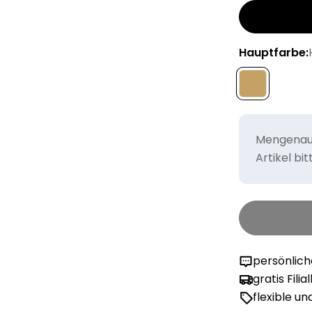
Hauptfarbe:
Mengenaus
Artikel bi
persönlic
gratis Filia
flexible u