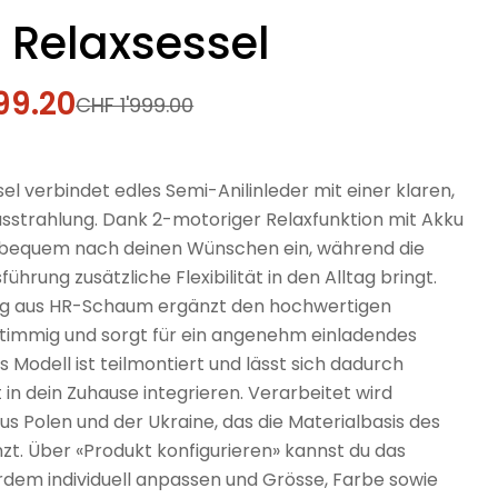
 Relaxsessel
99.20
fspreis
rer
CHF 1'999.00
el verbindet edles Semi-Anilinleder mit einer klaren,
strahlung. Dank 2-motoriger Relaxfunktion mit Akku
hn bequem nach deinen Wünschen ein, während die
ührung zusätzliche Flexibilität in den Alltag bringt.
ng aus HR-Schaum ergänzt den hochwertigen
timmig und sorgt für ein angenehm einladendes
as Modell ist teilmontiert und lässt sich dadurch
 in dein Zuhause integrieren. Verarbeitet wird
us Polen und der Ukraine, das die Materialbasis des
zt. Über «Produkt konfigurieren» kannst du das
rdem individuell anpassen und Grösse, Farbe sowie