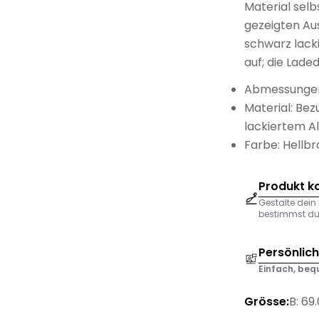
Material selb
gezeigten Aus
schwarz lack
auf; die Lade
Abmessungen:
Material: Bez
lackiertem A
Farbe: Hellb
Produkt k
Gestalte dein
bestimmst du 
Persönlic
Einfach, bequ
Grösse:
B: 69