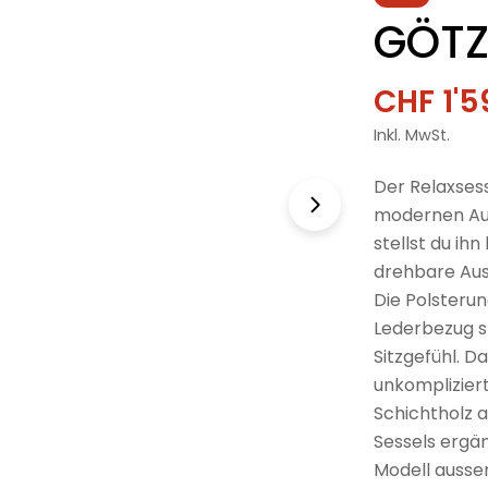
GÖTZ
CHF 1'5
Verkau
Regulä
Inkl. MwSt.
Preis
Der Relaxsess
modernen Aus
stellst du i
drehbare Ausf
Die Polsteru
Lederbezug s
Sitzgefühl. D
unkompliziert
Schichtholz a
Sessels ergän
Modell ausse