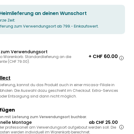
 Heimlieferung an deinen Wunschort
urze Zeit:
ieferung zum Verwendungsort ab 799.- Einkaufswert.
g zum Verwendungsort
+ CHF 60.00
ro Warenkorb. Standardlieferung an die
ante (CHF 79.00).
llect
 Lieferung, kannst du das Produkt auch in einer micasa-Filiale in
bholen. Die Auswahl dazu geschieht im Checkout. Extra-Services
oder Entsorgung sind dann nicht möglich.
ufügen
ion mit Lieferung zum Verwendungsort buchbar.
onelle Montage
ab CHF 25.00
, der professionell am Verwendungsort aufgebaut werden soll. Die
sten werden individuell im Warenkorb berechnet.