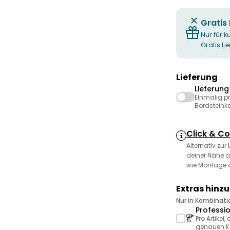
Gratis
Nur für k
Gratis L
Lieferung
Lieferun
Einmalig p
Bordsteink
Click & Co
Alternativ zur
deiner Nähe a
wie Montage 
Extras hinz
Nur in Kombinat
Professi
Pro Artikel
genauen Ko