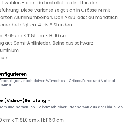
st wählen – oder du bestellst es direkt in der
führung. Diese Variante zeigt sich in Grösse M mit
ierten Aluminiumbeinen. Den Akku lädst du monatlich
dauer beträgt ca. 4 bis 6 Stunden.
 B 69 cm × T 81 cm × H 116 cm
ug aus Semi-Anilinleder, Beine aus schwarz
luminium
raun
onfigurieren
 Produkt ganz nach deinen Wünschen – Grösse, Farbe und Material
selbst.
he (Video-)Beratung >
em und persönlich – direkt mit einer Fachperson aus der Filiale. Mo–F
.0 cm x T: 81.0 cm x H: 116.0 cm