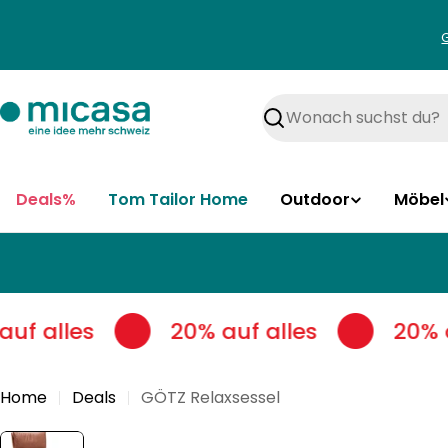
Zum
Inhalt
springen
Suchen
Deals%
Tom Tailor Home
Outdoor
Möbel
uf alles
20% auf alles
20% a
Home
Deals
GÖTZ Relaxsessel