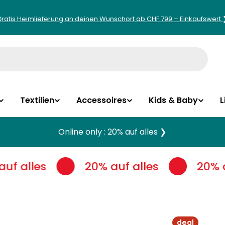
Gratis Heimlieferung an deinen Wunschort ab CHF 799.– Einkaufswert 
Textilien
Accessoires
Kids & Baby
L
Online only : 20% auf alles ❯
uf alles
20% auf alles
20% a
deal