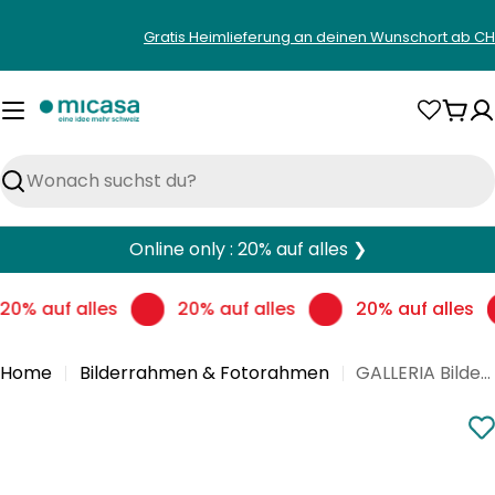
Zum
Gratis Heimlieferung an deinen Wunschort ab CH
Inhalt
springen
War
Suchen
Online only : 20% auf alles ❯
20% auf alles
20% auf alles
20% auf alles
Home
Bilderrahmen & Fotorahmen
GALLERIA Bilderrahmen