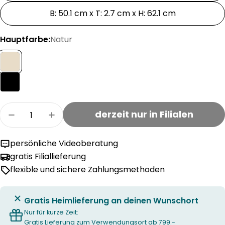
B: 50.1 cm x T: 2.7 cm x H: 62.1 cm
Hauptfarbe:
Natur
Menge
derzeit nur in Filialen
Menge für GALLERIA Bilderrahmen verringern
Menge für GALLERIA Bilderrahmen er
persönliche Videoberatung
gratis Filiallieferung
flexible und sichere Zahlungsmethoden
Gratis Heimlieferung an deinen Wunschort
Nur für kurze Zeit:
Gratis Lieferung zum Verwendungsort ab 799.-