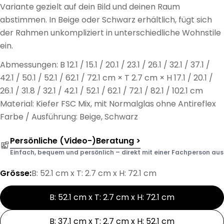
Variante gezielt auf dein Bild und deinen Raum
abstimmen. In Beige oder Schwarz erhältlich, fügt sich
der Rahmen unkompliziert in unterschiedliche Wohnstile
ein.
Abmessungen: B 12.1 / 15.1 / 20.1 / 23.1 / 26.1 / 32.1 / 37.1 /
42.1 / 50.1 / 52.1 / 62.1 / 72.1 cm × T 2.7 cm × H 17.1 / 20.1 /
26.1 / 31.8 / 32.1 / 42.1 / 52.1 / 62.1 / 72.1 / 82.1 / 102.1 cm
Material: Kiefer FSC Mix, mit Normalglas ohne Antireflex
Farbe / Ausführung: Beige, Schwarz
Persönliche (Video-)Beratung >
Einfach, bequem und persönlich – direkt mit einer Fachperson aus d
Grösse:
B: 52.1 cm x T: 2.7 cm x H: 72.1 cm
B: 52.1 cm x T: 2.7 cm x H: 72.1 cm
B: 37.1 cm x T: 2.7 cm x H: 52.1 cm