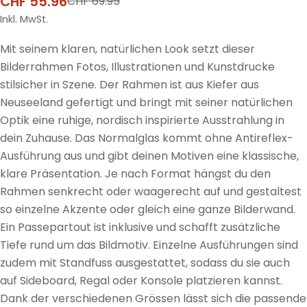
CHF 55.96
CHF 69.95
Verkaufspreis
Regulärer
Preis
Inkl. MwSt.
Mit seinem klaren, natürlichen Look setzt dieser
Bilderrahmen Fotos, Illustrationen und Kunstdrucke
stilsicher in Szene. Der Rahmen ist aus Kiefer aus
Neuseeland gefertigt und bringt mit seiner natürlichen
Optik eine ruhige, nordisch inspirierte Ausstrahlung in
dein Zuhause. Das Normalglas kommt ohne Antireflex-
Ausführung aus und gibt deinen Motiven eine klassische,
klare Präsentation. Je nach Format hängst du den
Rahmen senkrecht oder waagerecht auf und gestaltest
so einzelne Akzente oder gleich eine ganze Bilderwand.
Ein Passepartout ist inklusive und schafft zusätzliche
Tiefe rund um das Bildmotiv. Einzelne Ausführungen sind
zudem mit Standfuss ausgestattet, sodass du sie auch
auf Sideboard, Regal oder Konsole platzieren kannst.
Dank der verschiedenen Grössen lässt sich die passende