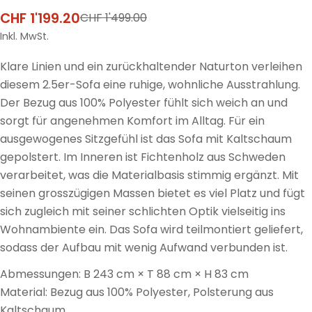
CHF 1'199.20
CHF 1'499.00
Verkaufspreis
Regulärer
Preis
Inkl. MwSt.
Klare Linien und ein zurückhaltender Naturton verleihen
diesem 2.5er-Sofa eine ruhige, wohnliche Ausstrahlung.
Der Bezug aus 100% Polyester fühlt sich weich an und
sorgt für angenehmen Komfort im Alltag. Für ein
ausgewogenes Sitzgefühl ist das Sofa mit Kaltschaum
gepolstert. Im Inneren ist Fichtenholz aus Schweden
verarbeitet, was die Materialbasis stimmig ergänzt. Mit
seinen grosszügigen Massen bietet es viel Platz und fügt
sich zugleich mit seiner schlichten Optik vielseitig ins
Wohnambiente ein. Das Sofa wird teilmontiert geliefert,
sodass der Aufbau mit wenig Aufwand verbunden ist.
Abmessungen: B 243 cm × T 88 cm × H 83 cm
Material: Bezug aus 100% Polyester, Polsterung aus
Kaltschaum