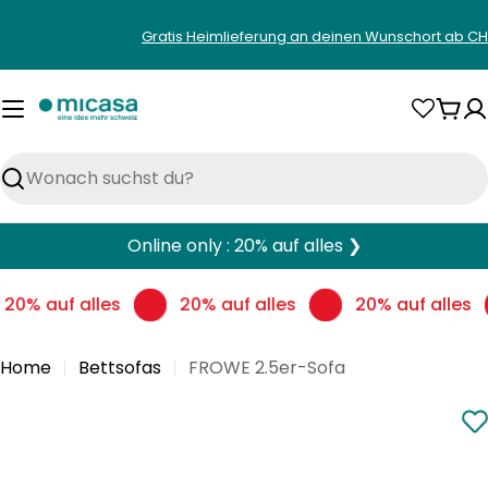
Zum
Gratis Heimlieferung an deinen Wunschort ab CH
Inhalt
springen
War
Suchen
Online only : 20% auf alles ❯
20% auf alles
20% auf alles
20% auf alles
Home
Bettsofas
FROWE 2.5er-Sofa