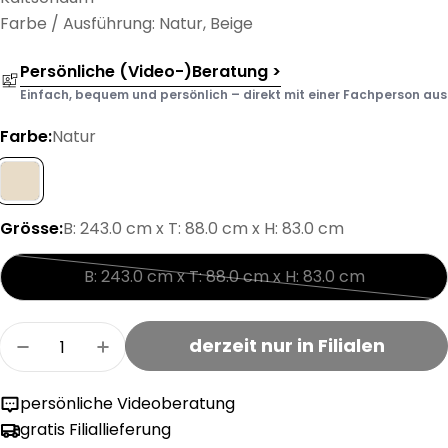
Farbe / Ausführung: Natur, Beige
Persönliche (Video-)Beratung >
Einfach, bequem und persönlich – direkt mit einer Fachperson aus d
Farbe:
Natur
Grösse:
B: 243.0 cm x T: 88.0 cm x H: 83.0 cm
B: 243.0 cm x T: 88.0 cm x H: 83.0 cm
Variante
ausverkauft
Menge
oder
derzeit nur in Filialen
Menge für FROWE 2.5er-Sofa verringern
Menge für FROWE 2.5er-Sofa erhöhen
nicht
verfügbar
persönliche Videoberatung
gratis Filiallieferung