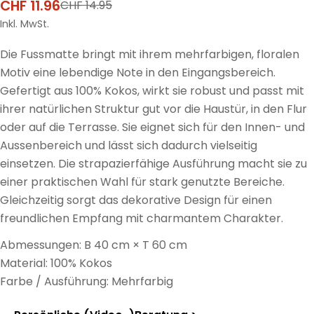
CHF 11.96
CHF 14.95
Verkaufspreis
Regulärer
Preis
Inkl. MwSt.
Die Fussmatte bringt mit ihrem mehrfarbigen, floralen
Motiv eine lebendige Note in den Eingangsbereich.
Gefertigt aus 100% Kokos, wirkt sie robust und passt mit
ihrer natürlichen Struktur gut vor die Haustür, in den Flur
oder auf die Terrasse. Sie eignet sich für den Innen- und
Aussenbereich und lässt sich dadurch vielseitig
einsetzen. Die strapazierfähige Ausführung macht sie zu
einer praktischen Wahl für stark genutzte Bereiche.
Gleichzeitig sorgt das dekorative Design für einen
freundlichen Empfang mit charmantem Charakter.
Abmessungen: B 40 cm × T 60 cm
Material: 100% Kokos
Farbe / Ausführung: Mehrfarbig