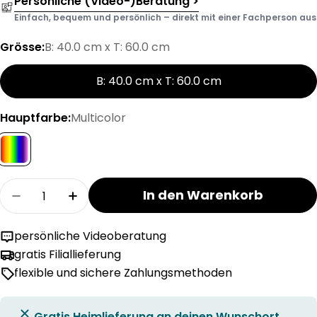
Persönliche (Video-)Beratung >
Einfach, bequem und persönlich – direkt mit einer Fachperson aus d
Grösse:
B: 40.0 cm x T: 60.0 cm
B: 40.0 cm x T: 60.0 cm
Hauptfarbe:
Multicolor
Menge
In den Warenkorb
Menge für FLURINA Fussmatte verringern
Menge für FLURINA Fussmatte erhöhe
persönliche Videoberatung
gratis Filiallieferung
flexible und sichere Zahlungsmethoden
Gratis Heimlieferung an deinen Wunschort