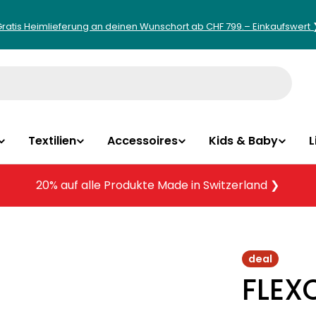
Gratis Heimlieferung an deinen Wunschort ab CHF 799.– Einkaufswert 
Textilien
Accessoires
Kids & Baby
L
20% auf alle Produkte Made in Switzerland ❯
deal
FLEX