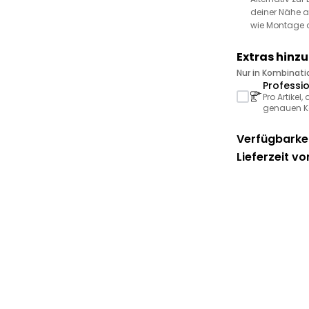
deiner Nähe a
wie Montage 
Extras hinz
Nur in Kombinat
Professi
Pro Artikel
genauen Ko
Verfügbarkei
Lieferzeit vo