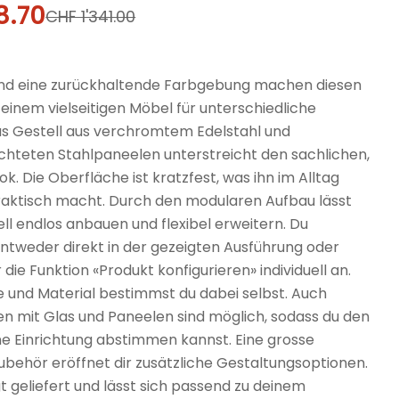
8.70
fspreis
rer
CHF 1'341.00
 und eine zurückhaltende Farbgebung machen diesen
 einem vielseitigen Möbel für unterschiedliche
as Gestell aus verchromtem Edelstahl und
chteten Stahlpaneelen unterstreicht den sachlichen,
. Die Oberfläche ist kratzfest, was ihn im Alltag
aktisch macht. Durch den modularen Aufbau lässt
ll endlos anbauen und flexibel erweitern. Du
entweder direkt in der gezeigten Ausführung oder
 die Funktion «Produkt konfigurieren» individuell an.
e und Material bestimmst du dabei selbst. Auch
n mit Glas und Paneelen sind möglich, sodass du den
ne Einrichtung abstimmen kannst. Eine grosse
ubehör eröffnet dir zusätzliche Gestaltungsoptionen.
gt geliefert und lässt sich passend zu deinem