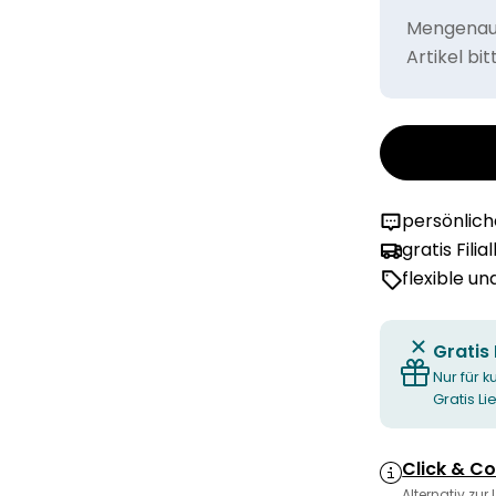
Mengenaus
Artikel bi
persönlic
gratis Filia
flexible u
Gratis
Nur für k
Gratis L
Click & Co
Alternativ zur