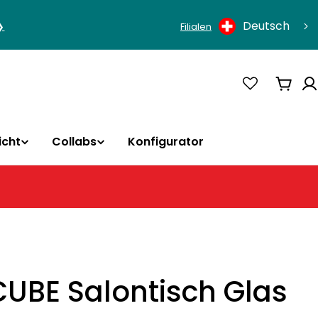
Sprache
Deutsch
❯
Filialen
Ware
icht
Collabs
Konfigurator
CUBE Salontisch Glas