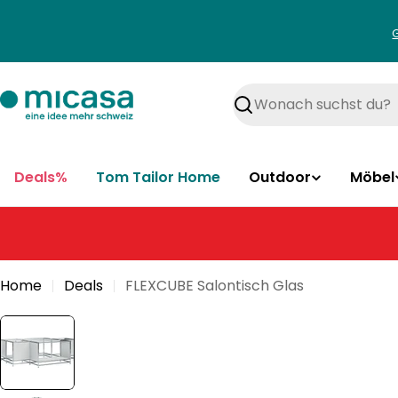
Zum
Inhalt
springen
Suchen
Deals%
Tom Tailor Home
Outdoor
Möbel
Home
Deals
FLEXCUBE Salontisch Glas