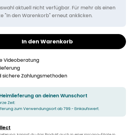
wahl aktuell nicht verfügbar. Für mehr als einen
tte "In den Warenkorb" erneut anklicken.
In den Warenkorb
he Videoberatung
llieferung
nd sichere Zahlungsmethoden
 Heimlieferung an deinen Wunschort
urze Zeit:
ieferung zum Verwendungsort ab 799.- Einkaufswert.
llect
 Lieferung, kannst du das Produkt auch in einer micasa-Filiale in