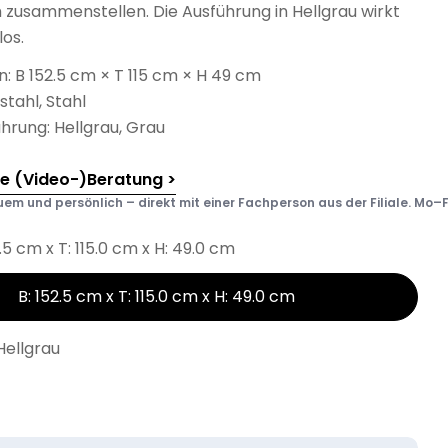
zusammenstellen. Die Ausführung in Hellgrau wirkt
los.
 B 152.5 cm × T 115 cm × H 49 cm
stahl, Stahl
hrung: Hellgrau, Grau
he (Video-)Beratung >
em und persönlich – direkt mit einer Fachperson aus der Filiale. Mo–F
2.5 cm x T: 115.0 cm x H: 49.0 cm
B: 152.5 cm x T: 115.0 cm x H: 49.0 cm
Hellgrau