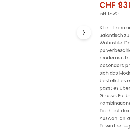
CHF 93
Verkau
Regulä
Inkl. MwSt.
Preis
Klare Linien
Salontisch zu
Wohnstile. D
pulverbeschi
modernen Look
besonders pr
sich das Mode
bestellst es 
passt es über
Grösse, Farb
Kombinatione
Tisch auf dei
Auswahl an Z
Er wird zerle