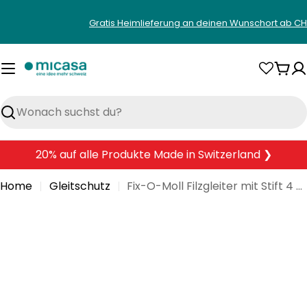
Zum
Gratis Heimlieferung an deinen Wunschort ab CH
Inhalt
springen
War
Suchen
20% auf alle Produkte Made in Switzerland ❯
Home
Gleitschutz
Fix-O-Moll Filzgleiter mit Stift 4 mm / Ø 28 mm 4 x Filzgleiter