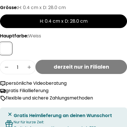
Grösse:
H: 0.4 cm x D: 28.0 cm
H: 0.4 cm x D: 28.0 cm
Hauptfarbe:
Weiss
Menge
derzeit nur in Filialen
Menge für Fix-O-Moll Filzgleiter mit Stift 4 mm
Menge für Fix-O-Moll Filzgleiter mit S
persönliche Videoberatung
gratis Filiallieferung
flexible und sichere Zahlungsmethoden
Gratis Heimlieferung an deinen Wunschort
Nur für kurze Zeit: