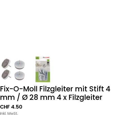
Fix-O-Moll Filzgleiter mit Stift 4
mm / Ø 28 mm 4 x Filzgleiter
Regulärer
CHF 4.50
Preis
Inkl. MwSt.