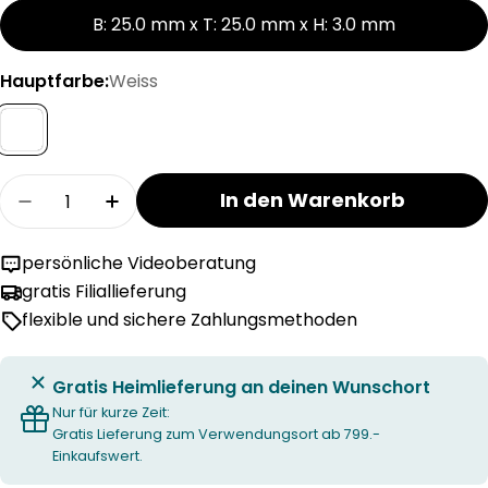
B: 25.0 mm x T: 25.0 mm x H: 3.0 mm
Hauptfarbe:
Weiss
Menge
In den Warenkorb
Menge für Fix-O-Moll Filzgleiter 3 mm / 25 x 25
Menge für Fix-O-Moll Filzgleiter 3 mm 
persönliche Videoberatung
gratis Filiallieferung
flexible und sichere Zahlungsmethoden
Gratis Heimlieferung an deinen Wunschort
Nur für kurze Zeit:
Gratis Lieferung zum Verwendungsort ab 799.-
Einkaufswert.