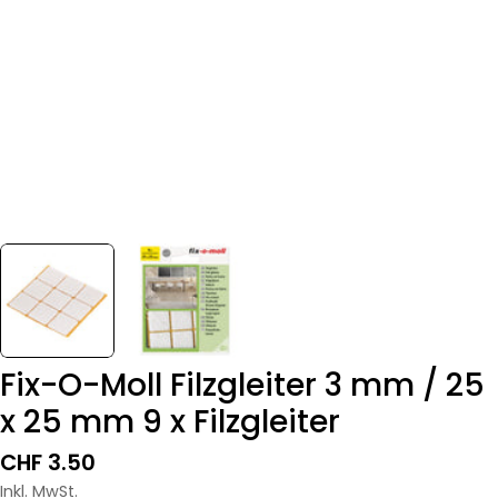
Fix-O-Moll Filzgleiter 3 mm / 25
x 25 mm 9 x Filzgleiter
Regulärer
CHF 3.50
Preis
Inkl. MwSt.