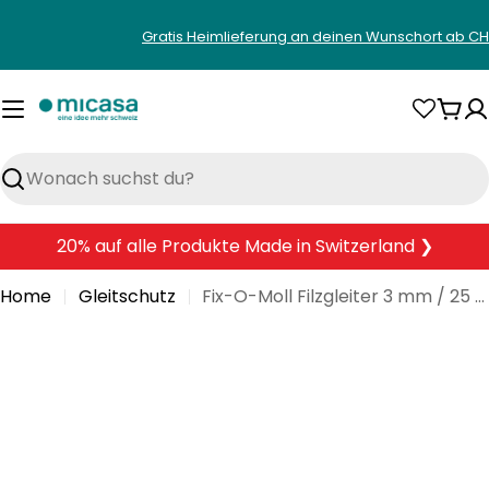
Zum
Gratis Heimlieferung an deinen Wunschort ab CH
Inhalt
springen
War
Suchen
20% auf alle Produkte Made in Switzerland ❯
Home
Gleitschutz
Fix-O-Moll Filzgleiter 3 mm / 25 x 25 mm 9 x Filzgleiter