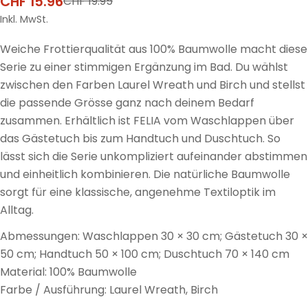
CHF 15.96
CHF 19.95
Verkaufspreis
Regulärer
Preis
Inkl. MwSt.
Weiche Frottierqualität aus 100% Baumwolle macht diese
Serie zu einer stimmigen Ergänzung im Bad. Du wählst
zwischen den Farben Laurel Wreath und Birch und stellst
die passende Grösse ganz nach deinem Bedarf
zusammen. Erhältlich ist FELIA vom Waschlappen über
das Gästetuch bis zum Handtuch und Duschtuch. So
lässt sich die Serie unkompliziert aufeinander abstimmen
und einheitlich kombinieren. Die natürliche Baumwolle
sorgt für eine klassische, angenehme Textiloptik im
Alltag.
Abmessungen: Waschlappen 30 × 30 cm; Gästetuch 30 ×
50 cm; Handtuch 50 × 100 cm; Duschtuch 70 × 140 cm
Material: 100% Baumwolle
Farbe / Ausführung: Laurel Wreath, Birch