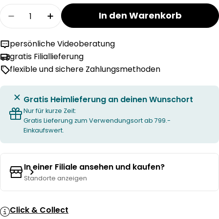
Menge
In den Warenkorb
Menge für FELIA Frottierserie verringern
Menge für FELIA Frottierserie erhöhen
persönliche Videoberatung
gratis Filiallieferung
flexible und sichere Zahlungsmethoden
Gratis Heimlieferung an deinen Wunschort
Nur für kurze Zeit:
Gratis Lieferung zum Verwendungsort ab 799.-
Einkaufswert.
In einer Filiale ansehen und kaufen?
Standorte anzeigen
Click & Collect