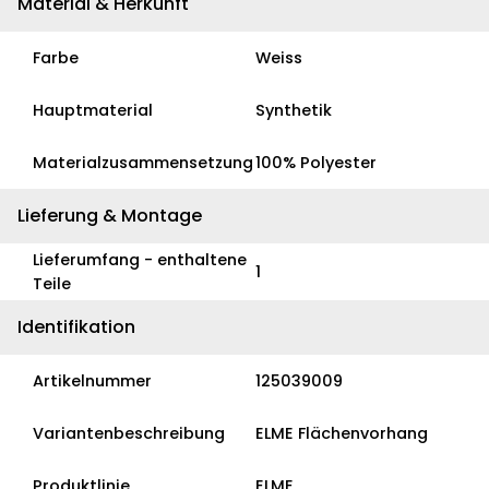
Material & Herkunft
Farbe
Weiss
Hauptmaterial
Synthetik
Materialzusammensetzung
100% Polyester
Lieferung & Montage
Lieferumfang - enthaltene
1
Teile
Identifikation
Artikelnummer
125039009
Variantenbeschreibung
ELME Flächenvorhang
Produktlinie
ELME