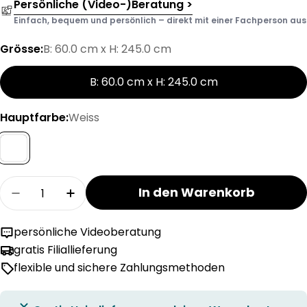
Persönliche (Video-)Beratung >
Einfach, bequem und persönlich – direkt mit einer Fachperson aus d
Grösse:
B: 60.0 cm x H: 245.0 cm
B: 60.0 cm x H: 245.0 cm
Hauptfarbe:
Weiss
Menge
In den Warenkorb
Menge für ELME Flächenvorhang verringern
Menge für ELME Flächenvorhang erh
persönliche Videoberatung
gratis Filiallieferung
flexible und sichere Zahlungsmethoden