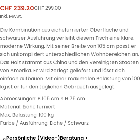
CHF 239.20
CHF 299.00
Verkaufspreis
Regulärer
Preis
Inkl. MwSt.
Die Kombination aus eichefurnierter Oberfläche und
schwarzer Ausführung verleiht diesem Tisch eine klare,
moderne Wirkung. Mit seiner Breite von 105 cm passt er
sich unkompliziert unterschiedlichen Wohnbereichen an.
Das Holz stammt aus China und den Vereinigten Staaten
von Amerika. Er wird zerlegt geliefert und lässt sich
einfach aufbauen. Mit einer maximalen Belastung von 100
kg ist er für den täglichen Gebrauch ausgelegt.
Abmessungen: B 105 cm × H 75 cm
Material: Eiche furniert
Max. Belastung: 100 kg
Farbe / Ausführung: Eiche / Schwarz
Persönliche (Video-)Beratung >