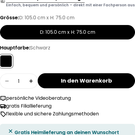
Einfach, bequem und persönlich – direkt mit einer Fachperson aus d
Grösse:
D: 105.0 cm x H: 75.0 cm
D: 105.0 cm x H: 75.0 cm
Hauptfarbe:
Schwarz
Menge
In den Warenkorb
Menge für ELIRA Tisch verringern
Menge für ELIRA Tisch erhöhen
persönliche Videoberatung
gratis Filiallieferung
flexible und sichere Zahlungsmethoden
Gratis Heimlieferung an deinen Wunschort