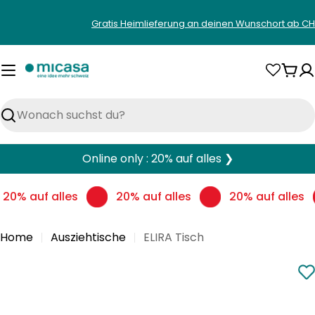
Zum
Gratis Heimlieferung an deinen Wunschort ab CH
Inhalt
springen
War
Suchen
Online only : 20% auf alles ❯
20% auf alles
20% auf alles
20% auf alles
Home
Ausziehtische
ELIRA Tisch