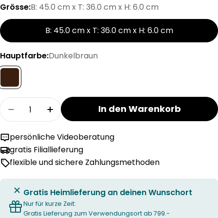
Grösse:
B: 45.0 cm x T: 36.0 cm x H: 6.0 cm
B: 45.0 cm x T: 36.0 cm x H: 6.0 cm
Hauptfarbe:
Dunkelbraun
Menge
In den Warenkorb
Menge für ELEO Serviertablett verringern
Menge für ELEO Serviertablett erhöhe
persönliche Videoberatung
gratis Filiallieferung
flexible und sichere Zahlungsmethoden
Gratis Heimlieferung an deinen Wunschort
Nur für kurze Zeit:
Gratis Lieferung zum Verwendungsort ab 799.-