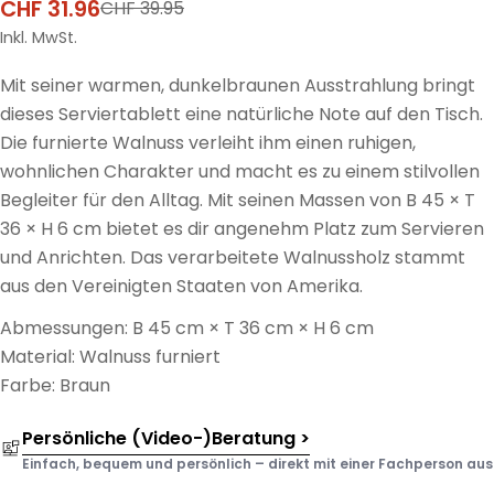
CHF 31.96
CHF 39.95
Verkaufspreis
Regulärer
Preis
Inkl. MwSt.
Mit seiner warmen, dunkelbraunen Ausstrahlung bringt
dieses Serviertablett eine natürliche Note auf den Tisch.
Die furnierte Walnuss verleiht ihm einen ruhigen,
wohnlichen Charakter und macht es zu einem stilvollen
Begleiter für den Alltag. Mit seinen Massen von B 45 × T
36 × H 6 cm bietet es dir angenehm Platz zum Servieren
und Anrichten. Das verarbeitete Walnussholz stammt
aus den Vereinigten Staaten von Amerika.
Abmessungen: B 45 cm × T 36 cm × H 6 cm
Material: Walnuss furniert
Farbe: Braun
Persönliche (Video-)Beratung >
Einfach, bequem und persönlich – direkt mit einer Fachperson aus d