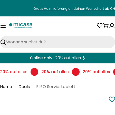
Zum
Gratis Heimlieferung an deinen Wunschort ab CH
Inhalt
springen
War
Suchen
Online only : 20% auf alles ❯
20% auf alles
20% auf alles
20% auf alles
Home
Deals
ELEO Serviertablett