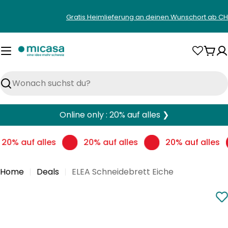
Zum
Gratis Heimlieferung an deinen Wunschort ab CH
Inhalt
springen
War
Suchen
Online only : 20% auf alles ❯
20% auf alles
20% auf alles
20% auf alles
Home
Deals
ELEA Schneidebrett Eiche