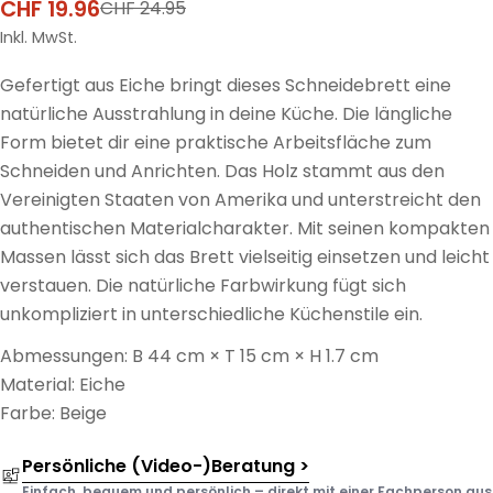
CHF 19.96
CHF 24.95
Verkaufspreis
Regulärer
Preis
Inkl. MwSt.
Gefertigt aus Eiche bringt dieses Schneidebrett eine
natürliche Ausstrahlung in deine Küche. Die längliche
Form bietet dir eine praktische Arbeitsfläche zum
Schneiden und Anrichten. Das Holz stammt aus den
Vereinigten Staaten von Amerika und unterstreicht den
authentischen Materialcharakter. Mit seinen kompakten
Massen lässt sich das Brett vielseitig einsetzen und leicht
verstauen. Die natürliche Farbwirkung fügt sich
unkompliziert in unterschiedliche Küchenstile ein.
Abmessungen: B 44 cm × T 15 cm × H 1.7 cm
Material: Eiche
Farbe: Beige
Persönliche (Video-)Beratung >
Einfach, bequem und persönlich – direkt mit einer Fachperson aus d