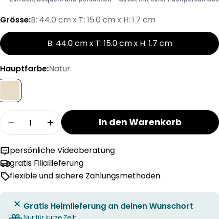
Grösse:
B: 44.0 cm x T: 15.0 cm x H: 1.7 cm
B: 44.0 cm x T: 15.0 cm x H: 1.7 cm
Hauptfarbe:
Natur
Menge
In den Warenkorb
Menge für ELEA Schneidebrett Eiche verringern
Menge für ELEA Schneidebrett Eiche 
persönliche Videoberatung
gratis Filiallieferung
flexible und sichere Zahlungsmethoden
Gratis Heimlieferung an deinen Wunschort
Nur für kurze Zeit: