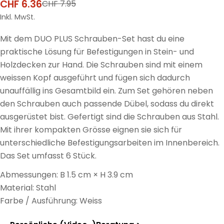
CHF 6.36
CHF 7.95
Verkaufspreis
Regulärer
Preis
Inkl. MwSt.
Mit dem DUO PLUS Schrauben-Set hast du eine
praktische Lösung für Befestigungen in Stein- und
Holzdecken zur Hand. Die Schrauben sind mit einem
weissen Kopf ausgeführt und fügen sich dadurch
unauffällig ins Gesamtbild ein. Zum Set gehören neben
den Schrauben auch passende Dübel, sodass du direkt
ausgerüstet bist. Gefertigt sind die Schrauben aus Stahl.
Mit ihrer kompakten Grösse eignen sie sich für
unterschiedliche Befestigungsarbeiten im Innenbereich.
Das Set umfasst 6 Stück.
Abmessungen: B 1.5 cm × H 3.9 cm
Material: Stahl
Farbe / Ausführung: Weiss