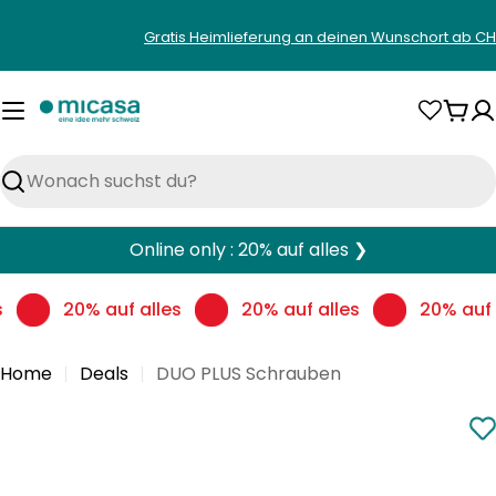
Zum
Gratis Heimlieferung an deinen Wunschort ab CH
Inhalt
springen
War
Suchen
Online only : 20% auf alles ❯
s
20% auf alles
20% auf alles
20% auf 
Home
Deals
DUO PLUS Schrauben