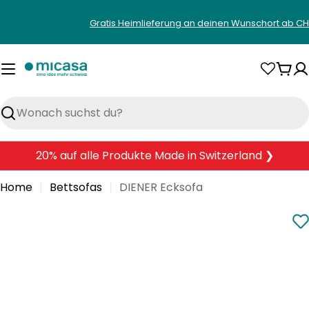
Zum
Gratis Heimlieferung an deinen Wunschort ab CH
Inhalt
springen
War
Suchen
20% auf alle Produkte Made in Switzerland ❯
Home
Bettsofas
DIENER Ecksofa