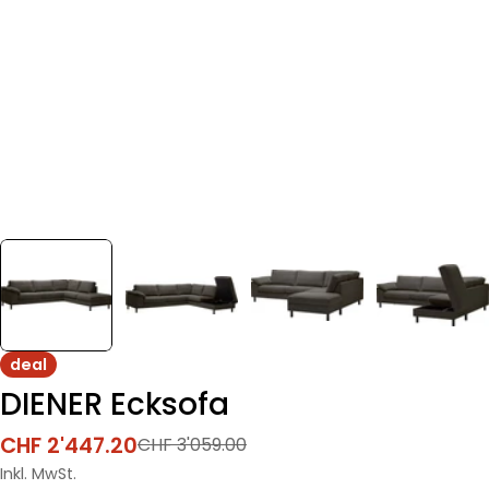
deal
DIENER Ecksofa
CHF 2'447.20
CHF 3'059.00
Verkaufspreis
Regulärer
Preis
Inkl. MwSt.