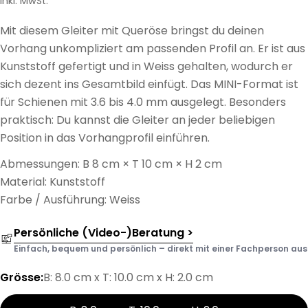
Preis
Inkl. MwSt.
Mit diesem Gleiter mit Queröse bringst du deinen
Vorhang unkompliziert am passenden Profil an. Er ist aus
Kunststoff gefertigt und in Weiss gehalten, wodurch er
sich dezent ins Gesamtbild einfügt. Das MINI-Format ist
für Schienen mit 3.6 bis 4.0 mm ausgelegt. Besonders
praktisch: Du kannst die Gleiter an jeder beliebigen
Position in das Vorhangprofil einführen.
Abmessungen: B 8 cm × T 10 cm × H 2 cm
Material: Kunststoff
Farbe / Ausführung: Weiss
Persönliche (Video-)Beratung >
Einfach, bequem und persönlich – direkt mit einer Fachperson aus d
Grösse:
B: 8.0 cm x T: 10.0 cm x H: 2.0 cm