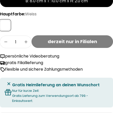
B: 8.0 cm x T: 10.0 cm x H: 2.0 cm
Hauptfarbe:
Weiss
Menge
derzeit nur in Filialen
Menge für CLICK-IT MINI Gleiter mit Queröse v
Menge für CLICK-IT MINI Gleiter mit 
persönliche Videoberatung
gratis Filiallieferung
flexible und sichere Zahlungsmethoden
Gratis Heimlieferung an deinen Wunschort
Nur für kurze Zeit:
Gratis Lieferung zum Verwendungsort ab 799.-
Einkaufswert.