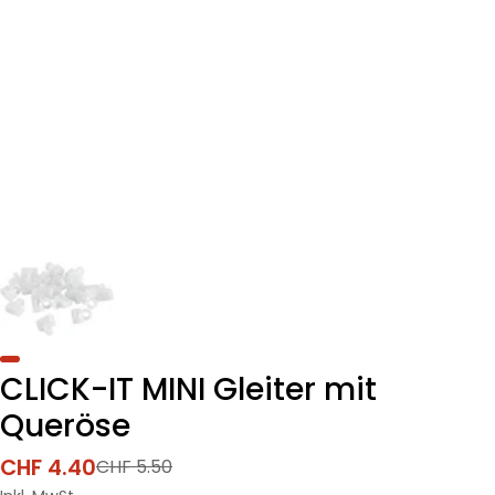
CLICK-IT MINI Gleiter mit
Queröse
CHF 4.40
CHF 5.50
Verkaufspreis
Regulärer