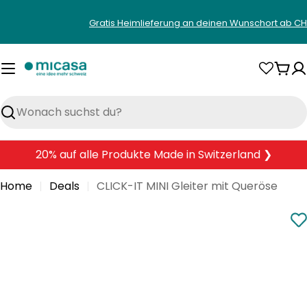
Zum
Gratis Heimlieferung an deinen Wunschort ab CH
Inhalt
springen
War
Suchen
20% auf alle Produkte Made in Switzerland ❯
Home
Deals
CLICK-IT MINI Gleiter mit Queröse