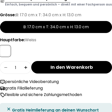
Einfach, bequem und persönlich – direkt mit einer Fachperson aus d
Grösse:
B: 17.0 cm x T: 34.0 cm x H: 13.0 cm
B: 17.0 cm x T: 34.0 cm x H: 13.0 cm
Hauptfarbe:
Weiss
Menge
In den Warenkorb
Menge für CLEA Korb verringern
Menge für CLEA Korb erhöhen
persönliche Videoberatung
gratis Filiallieferung
flexible und sichere Zahlungsmethoden
Gratis Heimlieferung an deinen Wunschort