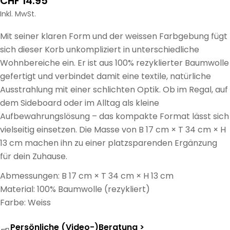
Regulärer
CHF 14.95
Preis
Inkl. MwSt.
Mit seiner klaren Form und der weissen Farbgebung fügt
sich dieser Korb unkompliziert in unterschiedliche
Wohnbereiche ein. Er ist aus 100% rezyklierter Baumwolle
gefertigt und verbindet damit eine textile, natürliche
Ausstrahlung mit einer schlichten Optik. Ob im Regal, auf
dem Sideboard oder im Alltag als kleine
Aufbewahrungslösung – das kompakte Format lässt sich
vielseitig einsetzen. Die Masse von B 17 cm × T 34 cm × H
13 cm machen ihn zu einer platzsparenden Ergänzung
für dein Zuhause.
Abmessungen: B 17 cm × T 34 cm × H 13 cm
Material: 100% Baumwolle (rezykliert)
Farbe: Weiss
Persönliche (Video-)Beratung >