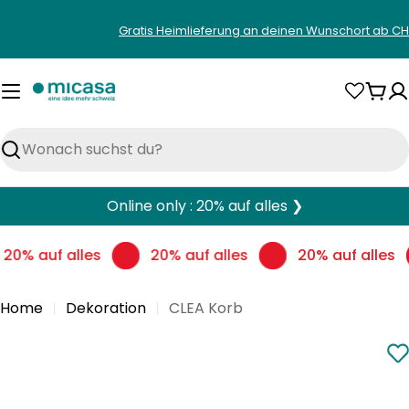
Zum
Gratis Heimlieferung an deinen Wunschort ab CH
Inhalt
springen
War
Suchen
Online only : 20% auf alles ❯
20% auf alles
20% auf alles
20% auf alles
Home
Dekoration
CLEA Korb