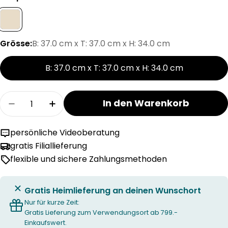
Grösse:
B: 37.0 cm x T: 37.0 cm x H: 34.0 cm
B: 37.0 cm x T: 37.0 cm x H: 34.0 cm
Menge
In den Warenkorb
Menge für CIRIL KORB verringern
Menge für CIRIL KORB erhöhen
persönliche Videoberatung
gratis Filiallieferung
flexible und sichere Zahlungsmethoden
Gratis Heimlieferung an deinen Wunschort
Nur für kurze Zeit:
Gratis Lieferung zum Verwendungsort ab 799.-
Einkaufswert.