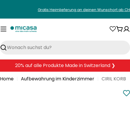
Zum
Gratis Heimlieferung an deinen Wunschort ab CH
Inhalt
springen
War
Suchen
20% auf alle Produkte Made in Switzerland ❯
Home
Aufbewahrung im Kinderzimmer
CIRIL KORB