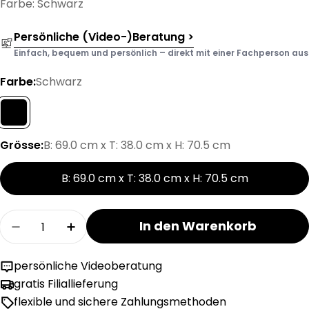
Farbe: Schwarz
Persönliche (Video-)Beratung >
Einfach, bequem und persönlich – direkt mit einer Fachperson aus d
Farbe:
Schwarz
Grösse:
B: 69.0 cm x T: 38.0 cm x H: 70.5 cm
B: 69.0 cm x T: 38.0 cm x H: 70.5 cm
Menge
In den Warenkorb
Menge für CAMILLA Servierwagen verringern
Menge für CAMILLA Servierwagen erh
persönliche Videoberatung
gratis Filiallieferung
flexible und sichere Zahlungsmethoden