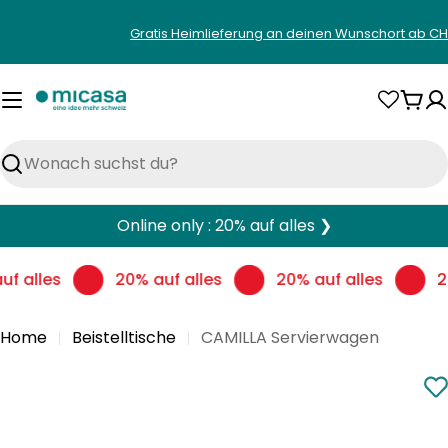
Zum
Gratis Heimlieferung an deinen Wunschort ab CH
Inhalt
springen
War
Suchen
Online only : 20% auf alles ❯
f alles
20% auf alles
20% auf alles
2
Home
Beistelltische
CAMILLA Servierwagen