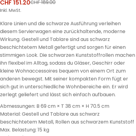
CHF 151.20
CHF 189.00
Verkaufspreis
Regulärer
Preis
Inkl. MwSt.
Klare Linien und die schwarze Ausführung verleihen
diesem Servierwagen eine zurückhaltende, moderne
Wirkung. Gestell und Tablare sind aus schwarz
beschichtetem Metall gefertigt und sorgen für einen
stimmigen Look. Die schwarzen Kunststoffrollen machen
ihn flexibel im Alltag, sodass du Gläser, Geschirr oder
kleine Wohnaccessoires bequem von einem Ort zum
anderen bewegst. Mit seiner kompakten Form fügt er
sich gut in unterschiedliche Wohnbereiche ein. Er wird
zerlegt geliefert und lässt sich einfach aufbauen.
Abmessungen: B 69 cm × T 38 cm × H 70.5 cm
Material: Gestell und Tablare aus schwarz
beschichtetem Metall, Rollen aus schwarzem Kunststoff
Max. Belastung: 15 kg