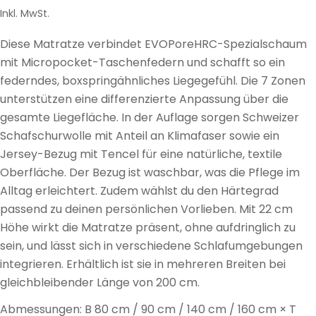
Preis
Inkl. MwSt.
Diese Matratze verbindet EVOPoreHRC-Spezialschaum
mit Micropocket-Taschenfedern und schafft so ein
federndes, boxspringähnliches Liegegefühl. Die 7 Zonen
unterstützen eine differenzierte Anpassung über die
gesamte Liegefläche. In der Auflage sorgen Schweizer
Schafschurwolle mit Anteil an Klimafaser sowie ein
Jersey-Bezug mit Tencel für eine natürliche, textile
Oberfläche. Der Bezug ist waschbar, was die Pflege im
Alltag erleichtert. Zudem wählst du den Härtegrad
passend zu deinen persönlichen Vorlieben. Mit 22 cm
Höhe wirkt die Matratze präsent, ohne aufdringlich zu
sein, und lässt sich in verschiedene Schlafumgebungen
integrieren. Erhältlich ist sie in mehreren Breiten bei
gleichbleibender Länge von 200 cm.
Abmessungen: B 80 cm / 90 cm / 140 cm / 160 cm × T