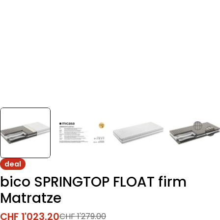
deal
bico SPRINGTOP FLOAT firm
Matratze
CHF 1'023.20
CHF 1'279.00
Verkaufspreis
Regulärer