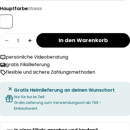
ausverkauft
Hauptfarbe:
Weiss
oder
nicht
verfügbar
Menge
In den Warenkorb
Menge für bico SPRINGTOP FLOAT firm Matratz
Menge für bico SPRINGTOP FLOAT fir
persönliche Videoberatung
gratis Filiallieferung
flexible und sichere Zahlungsmethoden
Gratis Heimlieferung an deinen Wunschort
Nur für kurze Zeit:
Gratis Lieferung zum Verwendungsort ab 799.-
Einkaufswert.