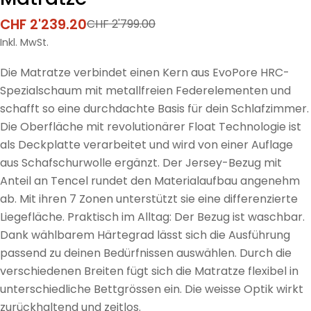
CHF 2'239.20
CHF 2'799.00
Verkaufspreis
Regulärer
Preis
Inkl. MwSt.
Die Matratze verbindet einen Kern aus EvoPore HRC-
Spezialschaum mit metallfreien Federelementen und
schafft so eine durchdachte Basis für dein Schlafzimmer.
Die Oberfläche mit revolutionärer Float Technologie ist
als Deckplatte verarbeitet und wird von einer Auflage
aus Schafschurwolle ergänzt. Der Jersey-Bezug mit
Anteil an Tencel rundet den Materialaufbau angenehm
ab. Mit ihren 7 Zonen unterstützt sie eine differenzierte
Liegefläche. Praktisch im Alltag: Der Bezug ist waschbar.
Dank wählbarem Härtegrad lässt sich die Ausführung
passend zu deinen Bedürfnissen auswählen. Durch die
verschiedenen Breiten fügt sich die Matratze flexibel in
unterschiedliche Bettgrössen ein. Die weisse Optik wirkt
zurückhaltend und zeitlos.