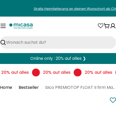
Zum
Gratis Heimlieferung an deinen Wunschort ab CH
Inhalt
springen
War
Suchen
Online only : 20% auf alles ❯
20% auf alles
20% auf alles
20% auf alles
Home
Bestseller
bico PREMIOTOP FLOAT II firm Matratze