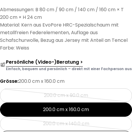
Abmessungen: B 80 cm / 90 cm / 140 cm / 160 cm × T
200 cm × H 24 cm
Material: Kern aus EvoPore HRC-Spezialschaum mit
metallfreien Federelementen, Auflage aus
Schafschurwolle, Bezug aus Jersey mit Anteil an Tencel
Farbe: Weiss
Persönliche (Video-)Beratung >
Einfach, bequem und persönlich – direkt mit einer Fachperson aus d
Grösse:
200.0 cm x 160.0 cm
200.0 cm x 90.0 cm
Variante
ausverkauft
200.0 cm x 160.0 cm
oder
nicht
200.0 cm x 140.0 cm
Variante
verfügbar