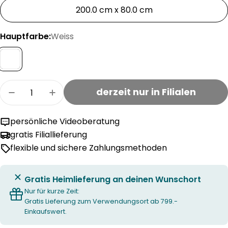
ausverkauft
200.0 cm x 80.0 cm
oder
nicht
Hauptfarbe:
Weiss
verfügbar
Menge
derzeit nur in Filialen
Menge für bico PREMIOTOP FLOAT II firm Matra
Menge für bico PREMIOTOP FLOAT II f
persönliche Videoberatung
gratis Filiallieferung
flexible und sichere Zahlungsmethoden
Gratis Heimlieferung an deinen Wunschort
Nur für kurze Zeit:
Gratis Lieferung zum Verwendungsort ab 799.-
Einkaufswert.