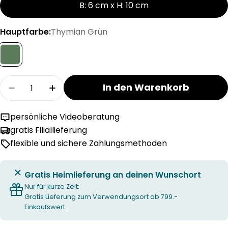
B: 6 cm x H: 10 cm
Hauptfarbe:
Thymian Grün
Menge
In den Warenkorb
Menge für BAL Zylinderkerze verringern
Menge für BAL Zylinderkerze erhöhen
persönliche Videoberatung
gratis Filiallieferung
flexible und sichere Zahlungsmethoden
Gratis Heimlieferung an deinen Wunschort
Nur für kurze Zeit:
Gratis Lieferung zum Verwendungsort ab 799.-
Einkaufswert.