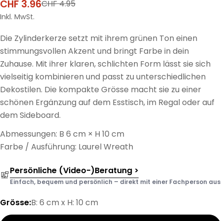
CHF 3.96
CHF 4.95
Verkaufspreis
Regulärer
Preis
Inkl. MwSt.
Die Zylinderkerze setzt mit ihrem grünen Ton einen
stimmungsvollen Akzent und bringt Farbe in dein
Zuhause. Mit ihrer klaren, schlichten Form lässt sie sich
vielseitig kombinieren und passt zu unterschiedlichen
Dekostilen. Die kompakte Grösse macht sie zu einer
schönen Ergänzung auf dem Esstisch, im Regal oder auf
dem Sideboard.
Abmessungen: B 6 cm × H 10 cm
Farbe / Ausführung: Laurel Wreath
Persönliche (Video-)Beratung >
Einfach, bequem und persönlich – direkt mit einer Fachperson aus d
Grösse:
B: 6 cm x H: 10 cm