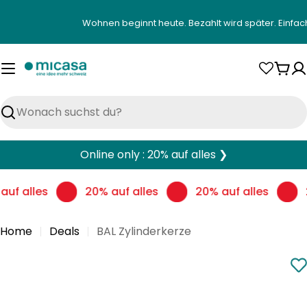
Zum
Gratis Heimlieferung an deinen Wunschort ab CH
Inhalt
springen
War
Suchen
Online only : 20% auf alles ❯
auf alles
20% auf alles
20% auf alles
Home
Deals
BAL Zylinderkerze