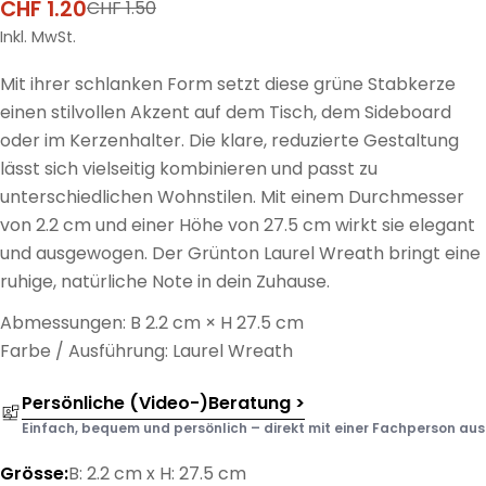
CHF 1.20
CHF 1.50
Verkaufspreis
Regulärer
Preis
Inkl. MwSt.
Mit ihrer schlanken Form setzt diese grüne Stabkerze
einen stilvollen Akzent auf dem Tisch, dem Sideboard
oder im Kerzenhalter. Die klare, reduzierte Gestaltung
lässt sich vielseitig kombinieren und passt zu
unterschiedlichen Wohnstilen. Mit einem Durchmesser
von 2.2 cm und einer Höhe von 27.5 cm wirkt sie elegant
und ausgewogen. Der Grünton Laurel Wreath bringt eine
ruhige, natürliche Note in dein Zuhause.
Abmessungen: B 2.2 cm × H 27.5 cm
Farbe / Ausführung: Laurel Wreath
Persönliche (Video-)Beratung >
Einfach, bequem und persönlich – direkt mit einer Fachperson aus d
Grösse:
B: 2.2 cm x H: 27.5 cm