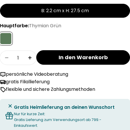
B: 2.2 cm x H: 27.5 cm
Hauptfarbe:
Thymian Grün
Menge
In den Warenkorb
Menge für BAL Stabkerze verringern
Menge für BAL Stabkerze erhöhen
persönliche Videoberatung
gratis Filiallieferung
flexible und sichere Zahlungsmethoden
Gratis Heimlieferung an deinen Wunschort
Nur für kurze Zeit:
Gratis Lieferung zum Verwendungsort ab 799.-
Einkaufswert.