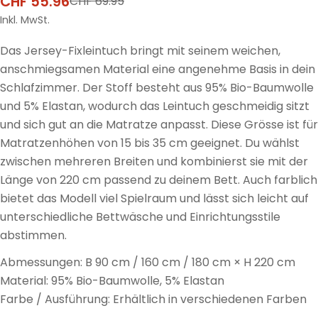
CHF 55.96
CHF 69.95
Verkaufspreis
Regulärer
Preis
Inkl. MwSt.
Das Jersey-Fixleintuch bringt mit seinem weichen,
anschmiegsamen Material eine angenehme Basis in dein
Schlafzimmer. Der Stoff besteht aus 95% Bio-Baumwolle
und 5% Elastan, wodurch das Leintuch geschmeidig sitzt
und sich gut an die Matratze anpasst. Diese Grösse ist für
Matratzenhöhen von 15 bis 35 cm geeignet. Du wählst
zwischen mehreren Breiten und kombinierst sie mit der
Länge von 220 cm passend zu deinem Bett. Auch farblich
bietet das Modell viel Spielraum und lässt sich leicht auf
unterschiedliche Bettwäsche und Einrichtungsstile
abstimmen.
Abmessungen: B 90 cm / 160 cm / 180 cm × H 220 cm
Material: 95% Bio-Baumwolle, 5% Elastan
Farbe / Ausführung: Erhältlich in verschiedenen Farben