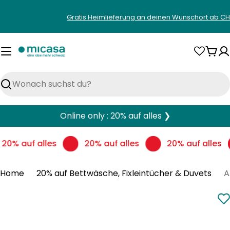
Zum
Gratis Heimlieferung an deinen Wunschort ab CH
Inhalt
springen
War
Suchen
Online only : 20% auf alles ❯
20% auf alles
20% auf alles
20% auf alles
Home
20% auf Bettwäsche, Fixleintücher & Duvets
AY