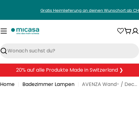
Zum
Gratis Heimlieferung an deinen Wunschort ab CH
Inhalt
springen
War
Suchen
20% auf alle Produkte Made in Switzerland ❯
Home
Badezimmer Lampen
AVENZA Wand- / Deckenleuchte