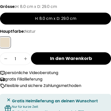
Grösse:
H: 8.0 cm x D: 29.0 cm
H: 8.0 cm x D: 29.0 cm
Hauptfarbe:
Natur
Menge
In den Warenkorb
Menge für AVENZA Wand- / Deckenleuchte ver
Menge für AVENZA Wand- / Deckenle
persönliche Videoberatung
gratis Filiallieferung
flexible und sichere Zahlungsmethoden
Gratis Heimlieferung an deinen Wunschort
Nur für kurze Zeit: