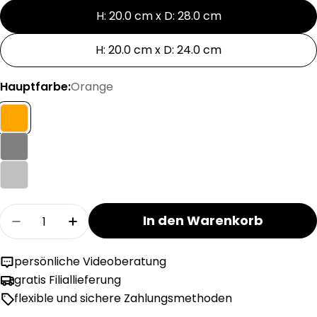
H: 20.0 cm x D: 28.0 cm
H: 20.0 cm x D: 24.0 cm
Hauptfarbe:
Orange
Menge
In den Warenkorb
Menge für ARTDELIGHT PRESTON Lampenschirm
Menge für ARTDELIGHT PRESTON Lam
persönliche Videoberatung
gratis Filiallieferung
flexible und sichere Zahlungsmethoden