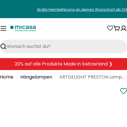
Zum
Gratis Heimlieferung an deinen Wunschort ab CH
Inhalt
springen
War
Suchen
20% auf alle Produkte Made in Switzerland ❯
Home
Hängelampen
ARTDELIGHT PRESTON Lampenschirm