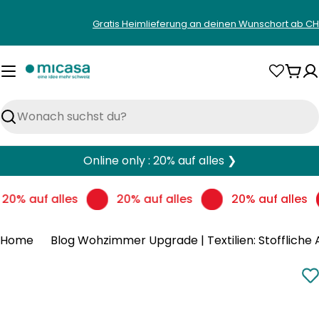
Zum
Gratis Heimlieferung an deinen Wunschort ab CH
Inhalt
springen
War
Suchen
Online only : 20% auf alles ❯
20% auf alles
20% auf alles
20% auf alles
Home
Blog Wohzimmer Upgrade | Textilien: Stoffliche