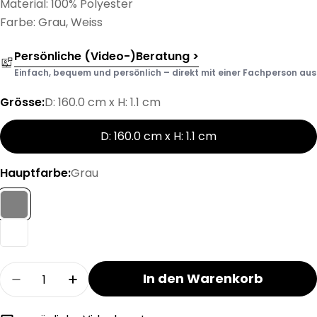
Material: 100% Polyester
Farbe: Grau, Weiss
Persönliche (Video-)Beratung >
Einfach, bequem und persönlich – direkt mit einer Fachperson aus d
Grösse:
D: 160.0 cm x H: 1.1 cm
D: 160.0 cm x H: 1.1 cm
Hauptfarbe:
Grau
Menge
In den Warenkorb
Menge für ARIADNO Teppich verringern
Menge für ARIADNO Teppich erhöhen