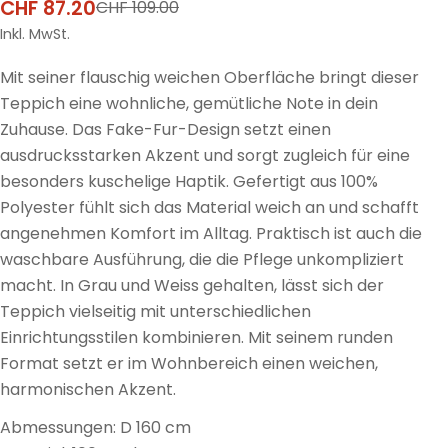
CHF 87.20
CHF 109.00
Verkaufspreis
Regulärer
Preis
Inkl. MwSt.
Mit seiner flauschig weichen Oberfläche bringt dieser
Teppich eine wohnliche, gemütliche Note in dein
Zuhause. Das Fake-Fur-Design setzt einen
ausdrucksstarken Akzent und sorgt zugleich für eine
besonders kuschelige Haptik. Gefertigt aus 100%
Polyester fühlt sich das Material weich an und schafft
angenehmen Komfort im Alltag. Praktisch ist auch die
waschbare Ausführung, die die Pflege unkompliziert
macht. In Grau und Weiss gehalten, lässt sich der
Teppich vielseitig mit unterschiedlichen
Einrichtungsstilen kombinieren. Mit seinem runden
Format setzt er im Wohnbereich einen weichen,
harmonischen Akzent.
Abmessungen: D 160 cm