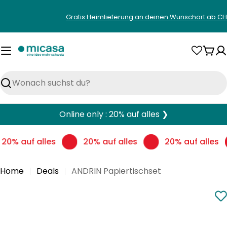
Zum
Gratis Heimlieferung an deinen Wunschort ab CH
Inhalt
springen
War
Suchen
Online only : 20% auf alles ❯
20% auf alles
20% auf alles
20% auf alles
Home
Deals
ANDRIN Papiertischset