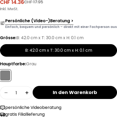
CHF 14.36
CHF 17.95
Verkaufspreis
Regulärer
Preis
Inkl. MwSt.
Persönliche (Video-)Beratung >
Einfach, bequem und persönlich – direkt mit einer Fachperson aus d
Grösse:
B: 42.0 cm x T: 30.0 cm x H: 0.1 cm
B: 42.0 cm x T: 30.0 cm x H: 0.1 cm
Hauptfarbe:
Grau
Menge
In den Warenkorb
Menge für ANDRIN Papiertischset verringern
Menge für ANDRIN Papiertischset erh
persönliche Videoberatung
gratis Filiallieferung