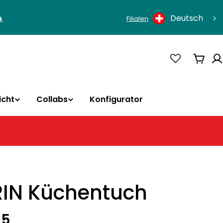
Sprache
Deutsch
❯
Filialen
Ware
icht
Collabs
Konfigurator
IN Küchentuch
rer
95