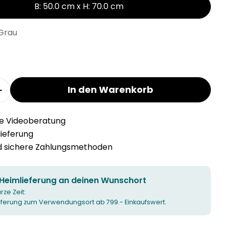
B: 50.0 cm x H: 70.0 cm
Grau
In den Warenkorb
r ANDRIN Küchentuch verringern
Menge für ANDRIN Küchentuch erhöhen
he Videoberatung
llieferung
nd sichere Zahlungsmethoden
 Heimlieferung an deinen Wunschort
urze Zeit:
ieferung zum Verwendungsort ab 799.- Einkaufswert.