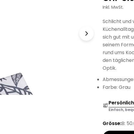
Preis
Inkl. MwSt.
Schlicht und 
Küchenalltag
sich gut mit 
seinem Format
rund ums Koc
den täglichen
Optik.
Abmessungen
Farbe: Grau
Persönlic
Einfach, bequ
Grösse:
B: 50