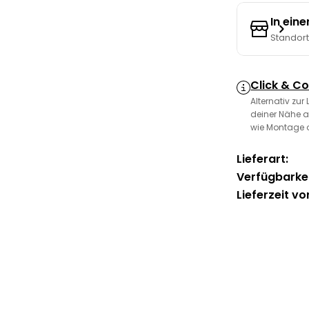
In ein
Standor
Click & Co
Alternativ zur
deiner Nähe a
wie Montage 
Lieferart:
Verfügbarkei
Lieferzeit vo