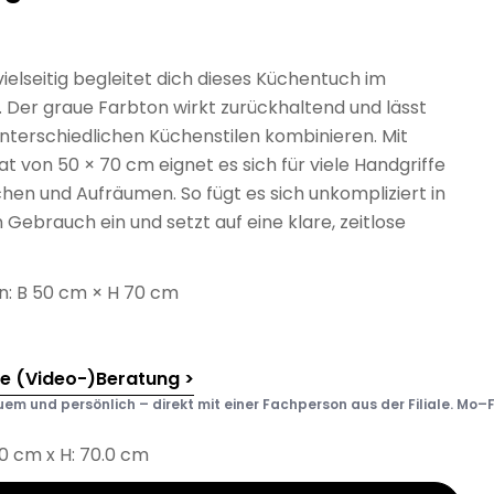
vielseitig begleitet dich dieses Küchentuch im
. Der graue Farbton wirkt zurückhaltend und lässt
unterschiedlichen Küchenstilen kombinieren. Mit
 von 50 × 70 cm eignet es sich für viele Handgriffe
hen und Aufräumen. So fügt es sich unkompliziert in
 Gebrauch ein und setzt auf eine klare, zeitlose
: B 50 cm × H 70 cm
he (Video-)Beratung >
em und persönlich – direkt mit einer Fachperson aus der Filiale. Mo–F
.0 cm x H: 70.0 cm