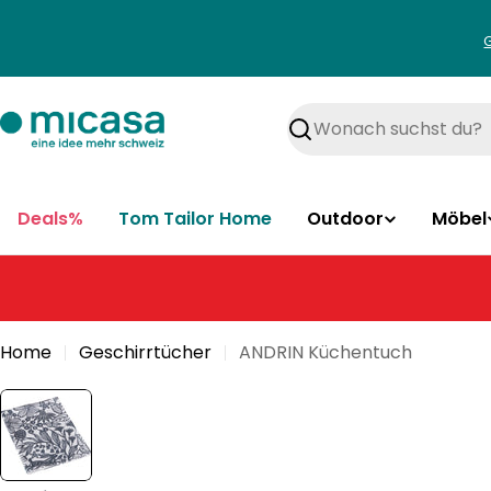
Zum
Inhalt
springen
Suchen
Deals%
Tom Tailor Home
Outdoor
Möbel
Home
Geschirrtücher
ANDRIN Küchentuch