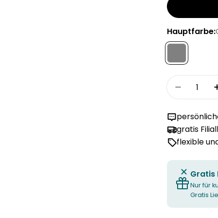
Hauptfarbe:
Menge
Menge fü
persönlic
gratis Filia
flexible u
Gratis
Nur für k
Gratis L