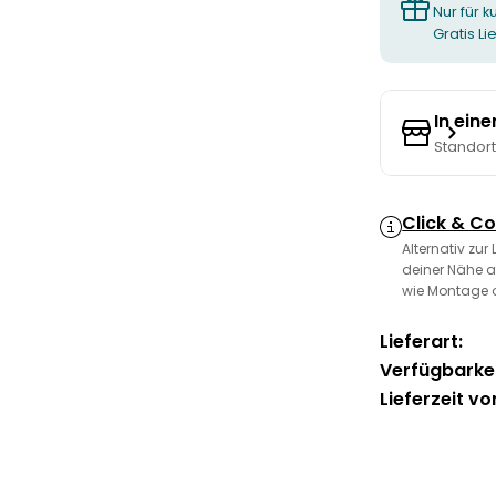
Nur für k
Gratis L
In ein
Standor
Click & Co
Alternativ zur
deiner Nähe a
wie Montage 
Lieferart:
Verfügbarkei
Lieferzeit vo