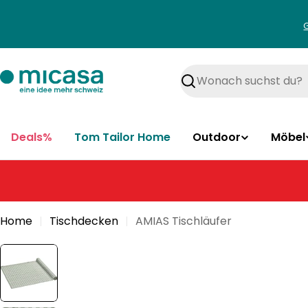
Zum
Inhalt
springen
Suchen
Deals%
Tom Tailor Home
Outdoor
Möbel
Home
Tischdecken
AMIAS Tischläufer