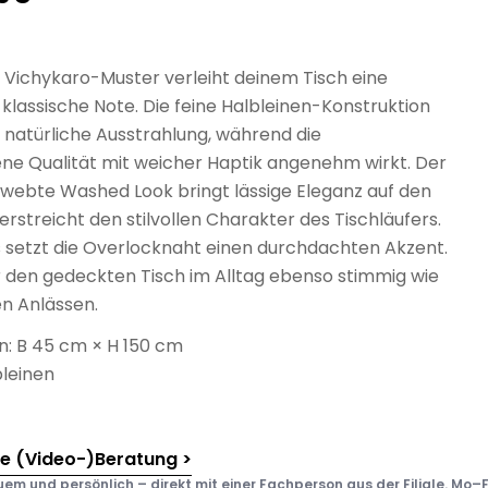
 Vichykaro-Muster verleiht deinem Tisch eine
klassische Note. Die feine Halbleinen-Konstruktion
e natürliche Ausstrahlung, während die
e Qualität mit weicher Haptik angenehm wirkt. Der
webte Washed Look bringt lässige Eleganz auf den
erstreicht den stilvollen Charakter des Tischläufers.
s setzt die Overlocknaht einen durchdachten Akzent.
r den gedeckten Tisch im Alltag ebenso stimmig wie
n Anlässen.
: B 45 cm × H 150 cm
bleinen
he (Video-)Beratung >
em und persönlich – direkt mit einer Fachperson aus der Filiale. Mo–F