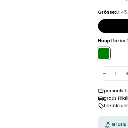
Grösse:
B: 45
Hauptfarbe:
Menge
Menge fü
persönlic
gratis Filia
flexible u
Gratis