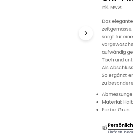
Preis
Inkl. MwSt.
Das elegante
zeitgemässe, 
sorgt für ein
vorgewaschen
aufwändig ge
Tisch und unt
Als Abschlus
So ergänzt e
zu besondere
Abmessungen
Material: Hal
Farbe: Grün
Persönlic
Einfach, bequ