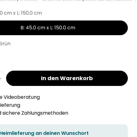
.0 cm x L: 150.0 cm
B: 45.0 cm x L: 150.0 cm
Grün
In den Warenkorb
r AMIAS Tischläufer verringern
Menge für AMIAS Tischläufer erhöhen
he Videoberatung
llieferung
nd sichere Zahlungsmethoden
 Heimlieferung an deinen Wunschort