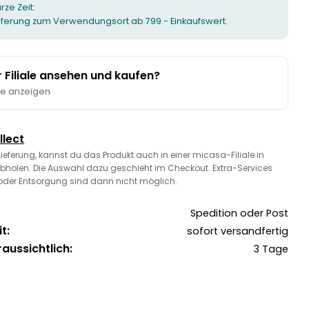
urze Zeit:
ieferung zum Verwendungsort ab 799.- Einkaufswert.
er Filiale ansehen und kaufen?
te anzeigen
llect
 Lieferung, kannst du das Produkt auch in einer micasa-Filiale in
bholen. Die Auswahl dazu geschieht im Checkout. Extra-Services
oder Entsorgung sind dann nicht möglich.
Spedition oder Post
t:
sofort versandfertig
raussichtlich:
3 Tage