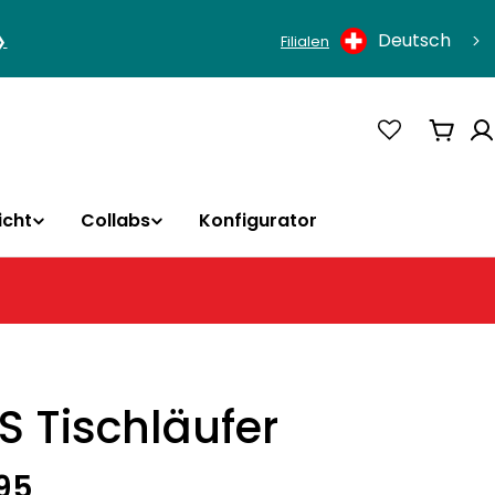
Sprache
Deutsch
❯
Filialen
Ware
icht
Collabs
Konfigurator
S Tischläufer
rer
.95