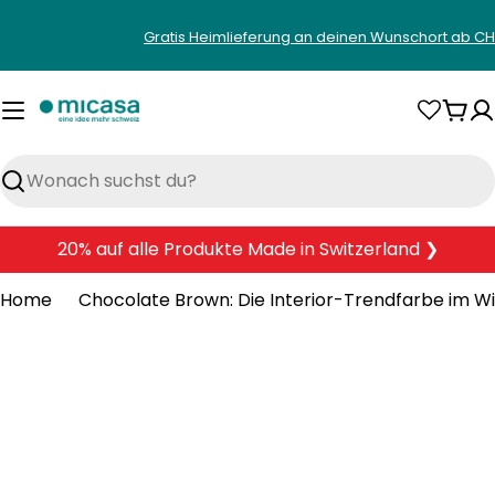
Zum
Gratis Heimlieferung an deinen Wunschort ab CH
Inhalt
springen
War
Suchen
20% auf alle Produkte Made in Switzerland ❯
Home
Chocolate Brown: Die Interior-Trendfarbe im W