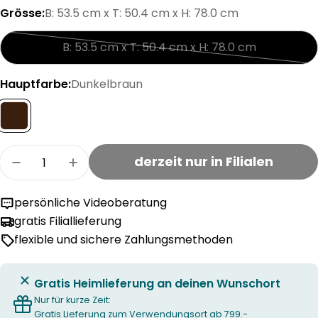
Grösse:
B: 53.5 cm x T: 50.4 cm x H: 78.0 cm
B: 53.5 cm x T: 50.4 cm x H: 78.0 cm
Variante
ausverkauft
Hauptfarbe:
Dunkelbraun
oder
nicht
verfügbar
Menge
derzeit nur in Filialen
Menge für ADIRA Stuhl verringern
Menge für ADIRA Stuhl erhöhen
persönliche Videoberatung
gratis Filiallieferung
flexible und sichere Zahlungsmethoden
Gratis Heimlieferung an deinen Wunschort
Nur für kurze Zeit:
Gratis Lieferung zum Verwendungsort ab 799.-