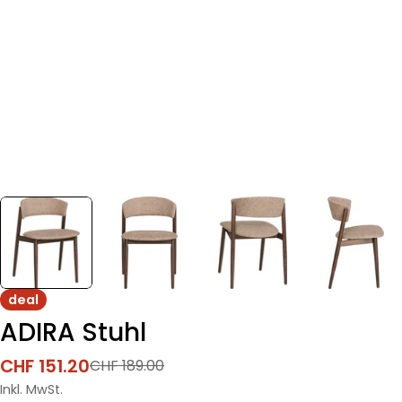
deal
ADIRA Stuhl
CHF 151.20
CHF 189.00
Verkaufspreis
Regulärer
Preis
Inkl. MwSt.