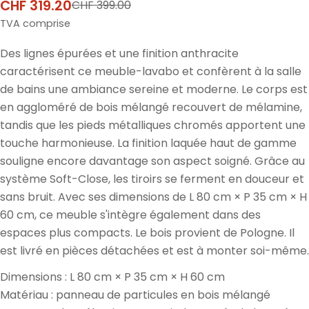
CHF 319.20
CHF 399.00
Prix
Prix
de
normal
TVA comprise
vente
Des lignes épurées et une finition anthracite
caractérisent ce meuble-lavabo et confèrent à la salle
de bains une ambiance sereine et moderne. Le corps est
en aggloméré de bois mélangé recouvert de mélamine,
tandis que les pieds métalliques chromés apportent une
touche harmonieuse. La finition laquée haut de gamme
souligne encore davantage son aspect soigné. Grâce au
système Soft-Close, les tiroirs se ferment en douceur et
sans bruit. Avec ses dimensions de L 80 cm × P 35 cm × H
60 cm, ce meuble s'intègre également dans des
espaces plus compacts. Le bois provient de Pologne. Il
est livré en pièces détachées et est à monter soi-même.
Dimensions : L 80 cm × P 35 cm × H 60 cm
Matériau : panneau de particules en bois mélangé