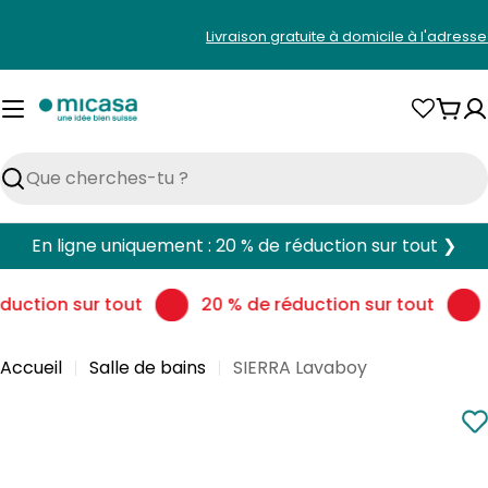
Aller
Livraison gratuite à domicile à l'adress
au
contenu
Pani
Rechercher
En ligne uniquement : 20 % de réduction sur tout ❯
uction sur tout
20 % de réduction sur tout
Accueil
Salle de bains
SIERRA Lavaboy