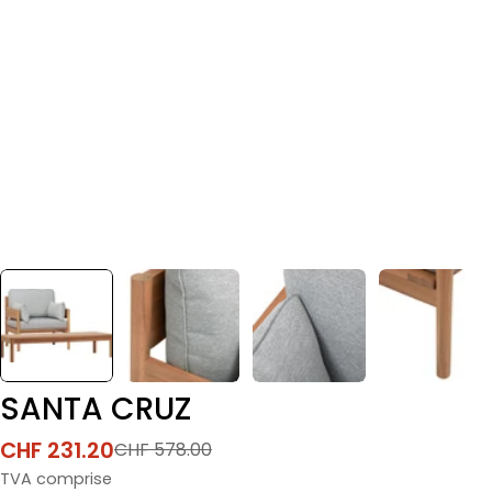
SANTA CRUZ
CHF 231.20
CHF 578.00
Prix
Prix
de
normal
TVA comprise