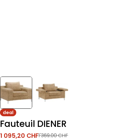
deal
Fauteuil DIENER
1 095,20 CHF
1'369.00 CHF
Prix
Prix