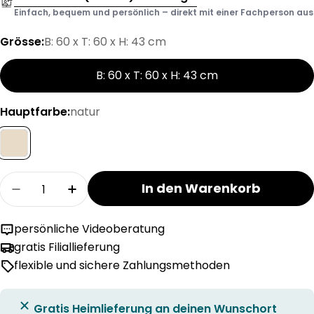
Einfach, bequem und persönlich – direkt mit einer Fachperson aus d
Grösse:
B: 60 x T: 60 x H: 43 cm
B: 60 x T: 60 x H: 43 cm
Hauptfarbe:
natur
Menge
In den Warenkorb
Menge für MAREN Salontisch verringern
Menge für MAREN Salontisch erhöhen
persönliche Videoberatung
gratis Filiallieferung
flexible und sichere Zahlungsmethoden
Gratis Heimlieferung an deinen Wunschort