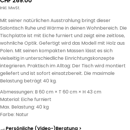
Regulärer
CHF 269.00
Preis
Inkl. MwSt.
Mit seiner natürlichen Ausstrahlung bringt dieser
Salontisch Ruhe und Wärme in deinen Wohnbereich. Die
Tischplatte ist mit Eiche furniert und zeigt eine zeitlose,
wohnliche Optik. Gefertigt wird das Modell mit Holz aus
Polen. Mit seinen kompakten Massen lässt es sich
vielseitig in unterschiedliche Einrichtungskonzepte
integrieren. Praktisch im Alltag: Der Tisch wird montiert
geliefert und ist sofort einsatzbereit. Die maximale
Belastung beträgt 40 kg.
Abmessungen: B 60 cm × T 60 cm × H 43 cm
Material: Eiche furniert
Max. Belastung: 40 kg
Farbe: Natur
Persönliche (Video-)Beratung >