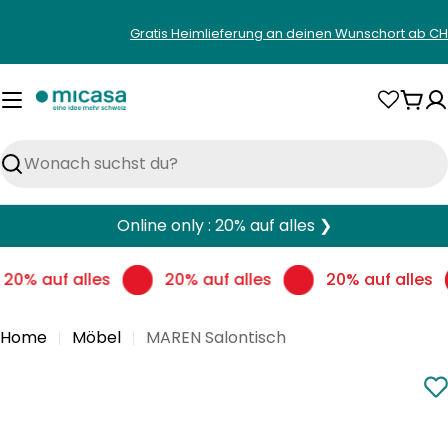
Zum
Gratis Heimlieferung an deinen Wunschort ab CH
Inhalt
springen
War
Suchen
Online only : 20% auf alles ❯
20% auf alles
20% auf alles
20% auf alles
Home
Möbel
MAREN Salontisch