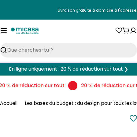
Aller
Livraison gratuite à domicile à l'adress
au
contenu
Pani
Rechercher
En ligne uniquement : 20 % de réduction sur tout ❯
0 % de réduction sur tout
20 % de réduction sur t
Accueil
Les bases du budget : du design pour tous les 