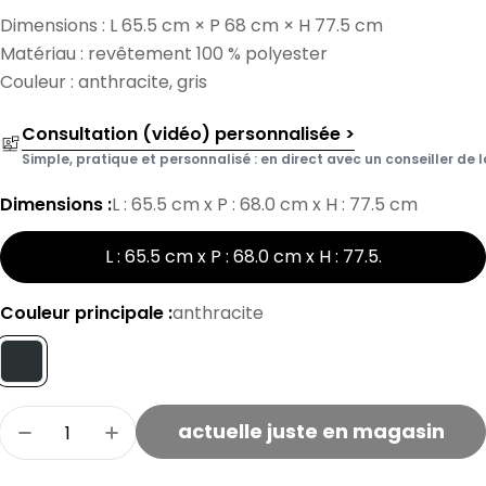
Dimensions : L 65.5 cm × P 68 cm × H 77.5 cm
Matériau : revêtement 100 % polyester
Couleur : anthracite, gris
Consultation (vidéo) personnalisée >
Simple, pratique et personnalisé : en direct avec un conseiller de l
Dimensions :
L : 65.5 cm x P : 68.0 cm x H : 77.5 cm
L : 65.5 cm x P : 68.0 cm x H : 77.5
.
Couleur principale :
anthracite
Quantité
actuelle juste en magasin
Réduire la quantité pour le fauteuil ZAYN
Augmenter la quantité de fauteuils 