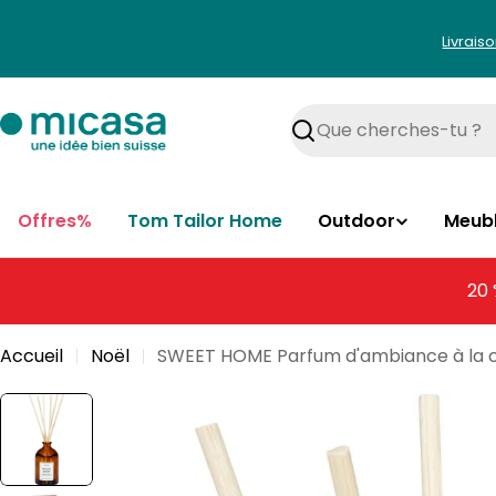
Aller
au
Livrais
contenu
Rechercher
Offres%
Tom Tailor Home
Outdoor
Meub
20 
Accueil
Noël
SWEET HOME Parfum d'ambiance à la c