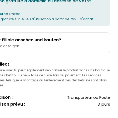
on gratuite à domicile à l'adresse de votre
urée limitée :
 gratuite sur le lieu d'utilisation à partir de 799.- d'achat.
er Filiale ansehen und kaufen?
te anzeigen
llect
faire livrer, tu peux également venir retirer le produit dans une boutique
 chez toi. Tu peux faire ce choix lors du paiement. Les services
es, tels que le montage ou l'enlèvement des déchets, ne sont alors
es.
ison :
Transporteur ou Poste
aison prévu :
3 jours