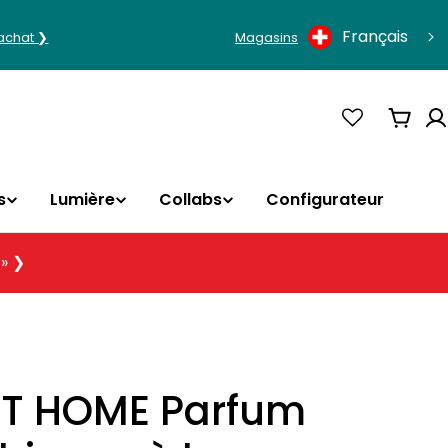
Langue
Français
'achat ❯
Magasins
Panie
s
Lumière
Collabs
Configurateur
 » ❯
T HOME Parfum