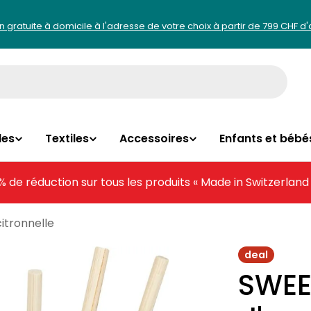
on gratuite à domicile à l'adresse de votre choix à partir de 799 CHF d
les
Textiles
Accessoires
Enfants et bébé
% de réduction sur tous les produits « Made in Switzerland
itronnelle
deal
SWEE