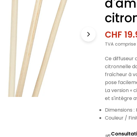
d'am
citro
CHF 19.
Prix
Prix
TVA comprise
de
norma
vente
Ce diffuseur
citronnelle d
fraîcheur à v
pose facileme
La version « 
et s'intègre a
Dimensions :
Couleur / Fin
Consultat