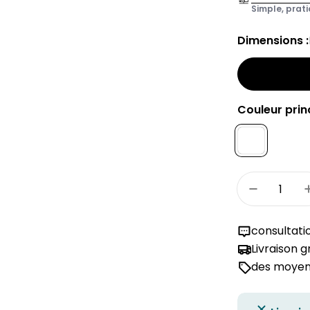
Simple, prati
Dimensions :
Couleur princ
Quantité
Réduire 
consultati
Livraison 
des moyens