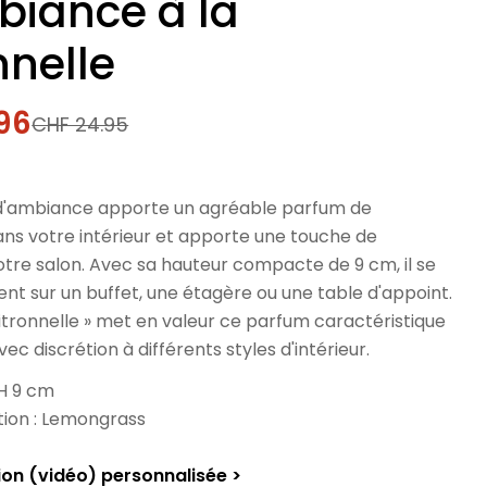
biance à la
nnelle
96
CHF 24.95
l
 d'ambiance apporte un agréable parfum de
ans votre intérieur et apporte une touche de
otre salon. Avec sa hauteur compacte de 9 cm, il se
nt sur un buffet, une étagère ou une table d'appoint.
citronnelle » met en valeur ce parfum caractéristique
vec discrétion à différents styles d'intérieur.
 H 9 cm
ition : Lemongrass
ion (vidéo) personnalisée >