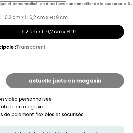
que et personnalisé : en direct avec un conseiller de la succursale. Du 
L : 6,2 cm x l : 6,2 cm x H : 9 cm
L : 6,2 cm x l : 6,2 cm x H : 9
.
ipale :
Transparent
actuelle juste en magasin
la quantité de parfum d'ambiance SWEET HOME à 
Augmenter la quantité du parfum d'ambiance SW
on vidéo personnalisée
gratuite en magasin
 de paiement flexibles et sécurisés