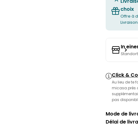
Livrais
choix
Offre à d
Livraison
In ein
Standor
Click & Co
Au lieu de te 
micasa près de
supplémentair
pas disponibl
Mode de livra
Délai de livr