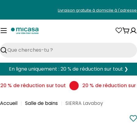
Aller
Livraison gratuite à domicile à l'adress
au
contenu
Pani
Rechercher
En ligne uniquement : 20 % de réduction sur tout ❯
20 % de réduction sur tout
20 % de réduction sur 
Accueil
Salle de bains
SIERRA Lavaboy