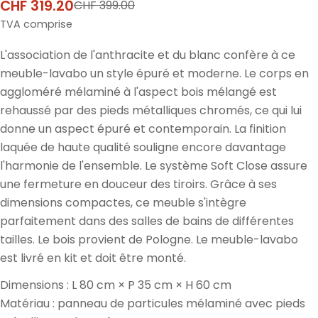
CHF 319.20
CHF 399.00
Prix
Prix
de
normal
TVA comprise
vente
L'association de l'anthracite et du blanc confère à ce
meuble-lavabo un style épuré et moderne. Le corps en
aggloméré mélaminé à l'aspect bois mélangé est
rehaussé par des pieds métalliques chromés, ce qui lui
donne un aspect épuré et contemporain. La finition
laquée de haute qualité souligne encore davantage
l'harmonie de l'ensemble. Le système Soft Close assure
une fermeture en douceur des tiroirs. Grâce à ses
dimensions compactes, ce meuble s'intègre
parfaitement dans des salles de bains de différentes
tailles. Le bois provient de Pologne. Le meuble-lavabo
est livré en kit et doit être monté.
Dimensions : L 80 cm × P 35 cm × H 60 cm
Matériau : panneau de particules mélaminé avec pieds