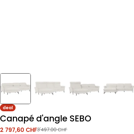
deal
Canapé d'angle SEBO
2 797,60 CHF
3'497.00 CHF
Prix
Prix