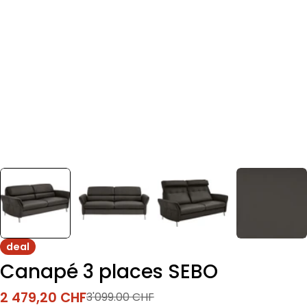
deal
Canapé 3 places SEBO
2 479,20 CHF
3'099.00 CHF
Prix
Prix