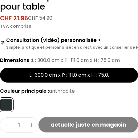
pour table
CHF 21.96
CHF 54.90
Prix
Prix
de
normal
TVA comprise
vente
Consultation (vidéo) personnalisée >
Simple, pratique et personnalisé : en direct avec un conseiller de l
Dimensions :
L : 300.0 cm x P : 111.0 cm x H : 75.0 cm
L : 300.0 cm x P : 111.0 cm x H : 75.0
.
Couleur principale :
anthracite
Quantité
actuelle juste en magasin
Réduire la quantité de housses de protection
Augmenter la quantité de housses de