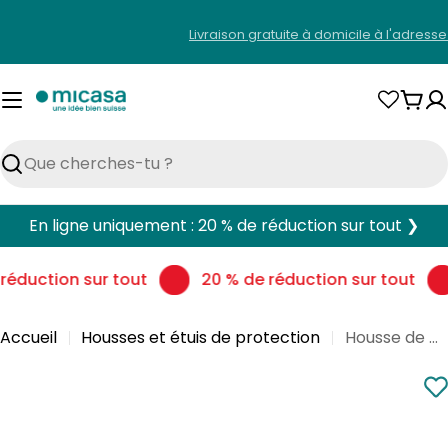
Aller
Livraison gratuite à domicile à l'adress
au
contenu
Pani
Rechercher
En ligne uniquement : 20 % de réduction sur tout ❯
réduction sur tout
20 % de réduction sur tout
Accueil
Housses et étuis de protection
Housse de protection PROTEGE pour table