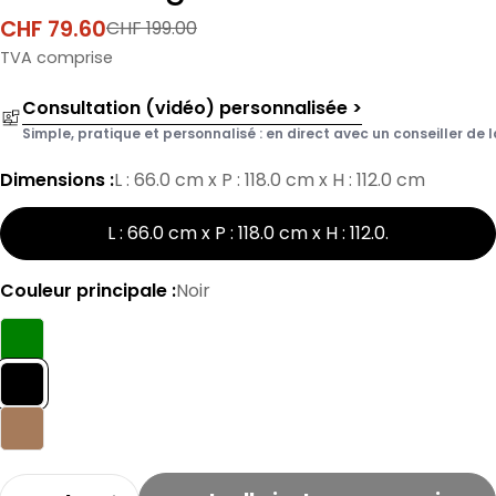
CHF 79.60
CHF 199.00
Prix
Prix
de
normal
TVA comprise
vente
Consultation (vidéo) personnalisée >
Simple, pratique et personnalisé : en direct avec un conseiller de l
Dimensions :
L : 66.0 cm x P : 118.0 cm x H : 112.0 cm
L : 66.0 cm x P : 118.0 cm x H : 112.0
.
Couleur principale :
Noir
Quantité