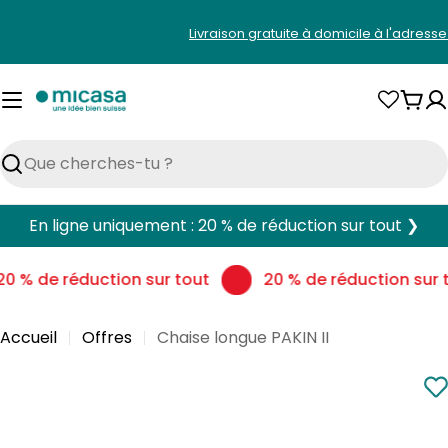
Aller
Livraison gratuite à domicile à l'adress
au
contenu
Pani
Rechercher
En ligne uniquement : 20 % de réduction sur tout ❯
0 % de réduction sur tout
20 % de réduction sur t
Accueil
Offres
Chaise longue PAKIN II