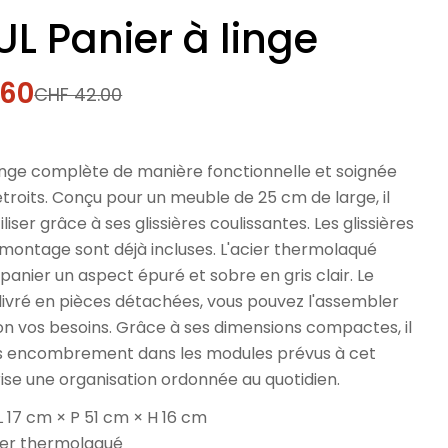
L Panier à linge
.60
CHF 42.00
l
linge complète de manière fonctionnelle et soignée
troits. Conçu pour un meuble de 25 cm de large, il
tiliser grâce à ses glissières coulissantes. Les glissières
montage sont déjà incluses. L'acier thermolaqué
panier un aspect épuré et sobre en gris clair. Le
livré en pièces détachées, vous pouvez l'assembler
on vos besoins. Grâce à ses dimensions compactes, il
ns encombrement dans les modules prévus à cet
rise une organisation ordonnée au quotidien.
L 17 cm × P 51 cm × H 16 cm
cier thermolaqué