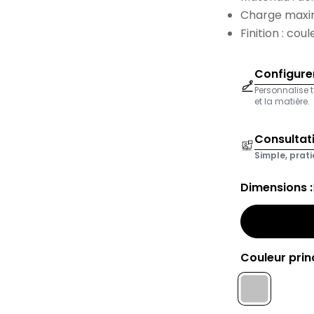
Charge maxim
Finition : co
Configurer
Personnalise t
et la matière.
Consultat
Simple, prati
Dimensions :
Couleur princ