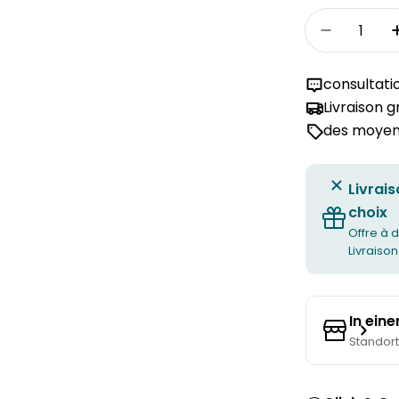
Quantité
Réduire l
consultati
Livraison 
des moyens
Livrais
choix
Offre à d
Livraison
In ein
Standor