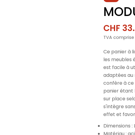
MODU
CHF 33
Prix
Prix
TVA comprise
de
norma
vente
Ce panier à 
les meubles é
est facile à u
adaptées au 
confère à ce 
panier étant 
sur place sel
s'intègre sa
effet et favo
Dimensions : 
Matériau : a