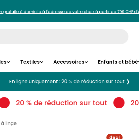
on gratuite à domicile à l'adresse de votre choix à partir de 799 CHF d
les
Textiles
Accessoires
Enfants et bébé
En ligne uniquement : 20 % de réduction sur tout ❯
20 % de réduction sur tout
20 
à linge
deal