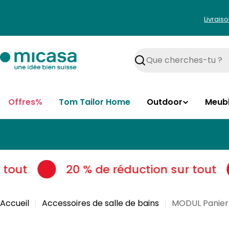
Aller
au
Livrais
contenu
Rechercher
Offres%
Tom Tailor Home
Outdoor
Meub
tout
20 % de réduction sur tout
Accueil
Accessoires de salle de bains
MODUL Panier 