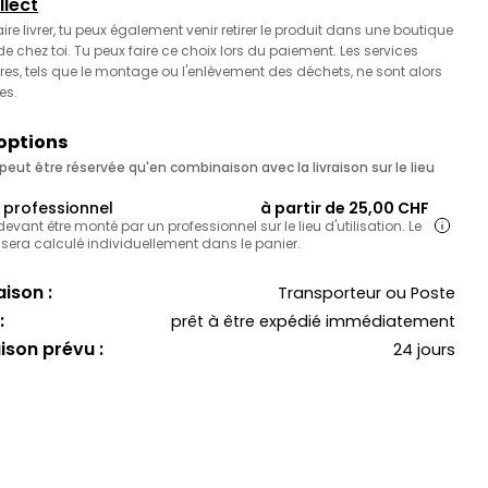
llect
faire livrer, tu peux également venir retirer le produit dans une boutique
 chez toi. Tu peux faire ce choix lors du paiement. Les services
es, tels que le montage ou l'enlèvement des déchets, ne sont alors
es.
 options
eut être réservée qu'en combinaison avec la livraison sur le lieu
professionnel
à partir de 25,00 CHF
 devant être monté par un professionnel sur le lieu d'utilisation. Le
 sera calculé individuellement dans le panier.
ison :
Transporteur ou Poste
:
prêt à être expédié immédiatement
aison prévu :
24 jours