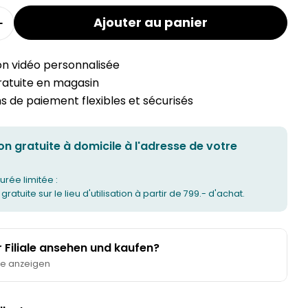
Ajouter au panier
a quantité pour le panier à linge MODUL
Augmenter la quantité pour le panier à linge MO
on vidéo personnalisée
gratuite en magasin
 de paiement flexibles et sécurisés
on gratuite à domicile à l'adresse de votre
urée limitée :
 gratuite sur le lieu d'utilisation à partir de 799.- d'achat.
er Filiale ansehen und kaufen?
te anzeigen