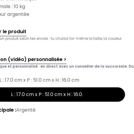
ale : 10 kg
uleur argentée
 le produit
on produit selon tes envies : tu choisis toi-même la taille, la couleur
ion (vidéo) personnalisée >
que et personnalisé : en direct avec un conseiller de la succursale. Du 
L : 17.0 cm x P : 51.0 cm x H : 16.0 cm
L : 17.0 cm x P : 51.0 cm x H : 16.0
.
ipale :
Argenté