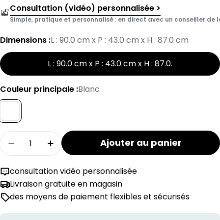
Consultation (vidéo) personnalisée >
Simple, pratique et personnalisé : en direct avec un conseiller de l
Dimensions :
L : 90.0 cm x P : 43.0 cm x H : 87.0 cm
L : 90.0 cm x P : 43.0 cm x H : 87.0
.
Couleur principale :
Blanc
Quantité
Ajouter au panier
Réduire la quantité pour la commode MODUL
Augmenter la quantité pour la com
consultation vidéo personnalisée
Livraison gratuite en magasin
des moyens de paiement flexibles et sécurisés