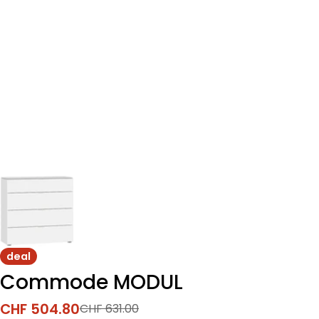
deal
Commode MODUL
CHF 504.80
CHF 631.00
Prix
Prix