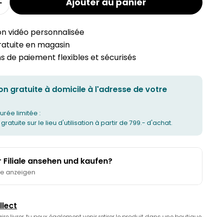
Ajouter au panier
la quantité pour le rangement pratique MODUL
Augmenter la quantité pour le rangement prat
on vidéo personnalisée
gratuite en magasin
 de paiement flexibles et sécurisés
on gratuite à domicile à l'adresse de votre
urée limitée :
 gratuite sur le lieu d'utilisation à partir de 799.- d'achat.
er Filiale ansehen und kaufen?
te anzeigen
llect
faire livrer, tu peux également venir retirer le produit dans une boutique