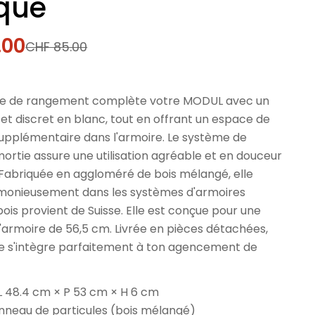
ique
.00
CHF 85.00
l
re de rangement complète votre MODUL avec un
et discret en blanc, tout en offrant un espace de
pplémentaire dans l'armoire. Le système de
rtie assure une utilisation agréable et en douceur
 Fabriquée en aggloméré de bois mélangé, elle
rmonieusement dans les systèmes d'armoires
 bois provient de Suisse. Elle est conçue pour une
'armoire de 56,5 cm. Livrée en pièces détachées,
e s'intègre parfaitement à ton agencement de
 L 48.4 cm × P 53 cm × H 6 cm
anneau de particules (bois mélangé)