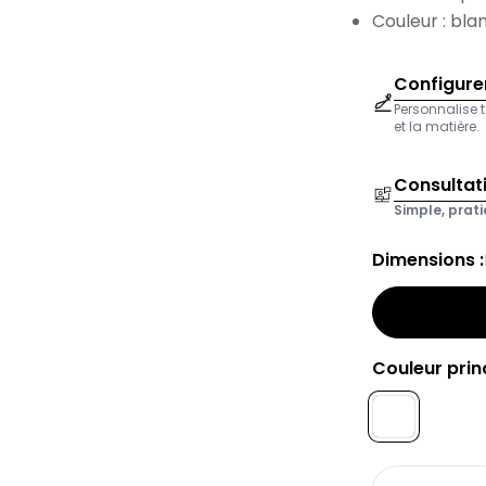
Couleur : bla
Configurer
Personnalise t
et la matière.
Consultat
Simple, prati
Dimensions :
Couleur princ
Quantité