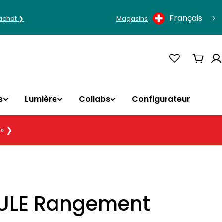
Langue
Français
'achat ❯
Magasins
Panie
s
Lumière
Collabs
Configurateur
 » ❯
LE Rangement