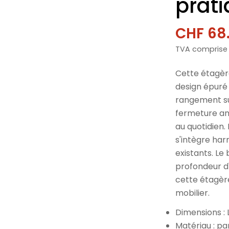
prat
CHF 68
Prix
Prix
TVA comprise
de
norma
vente
Cette étagè
design épuré 
rangement su
fermeture amo
au quotidien.
s'intègre ha
existants. Le
profondeur d
cette étagèr
mobilier.
Dimensions :
Matériau : p