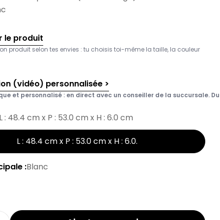
nc
 le produit
on produit selon tes envies : tu choisis toi-même la taille, la couleur
ion (vidéo) personnalisée >
que et personnalisé : en direct avec un conseiller de la succursale. Du 
L : 48.4 cm x P : 53.0 cm x H : 6.0 cm
L : 48.4 cm x P : 53.0 cm x H : 6.0
.
ipale :
Blanc