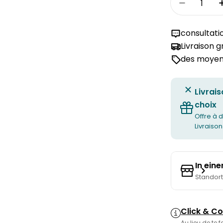
Réduire 
consultati
Livraison 
des moyens
Livrais
choix
Offre à d
Livraison
In ein
Standor
Click & Co
Au lieu de te 