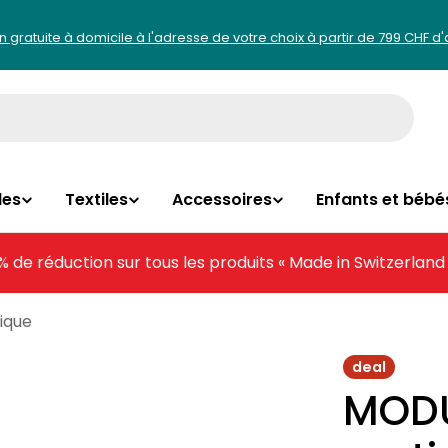
on gratuite à domicile à l'adresse de votre choix à partir de 799 CHF d
les
Textiles
Accessoires
Enfants et bébé
% de réduction sur tous les produits « Made in Switzerland
ique
deal
MODU