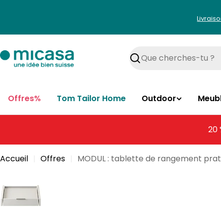
Aller
au
Livrais
contenu
Rechercher
Offres%
Tom Tailor Home
Outdoor
Meub
20 
Accueil
Offres
MODUL : tablette de rangement prat