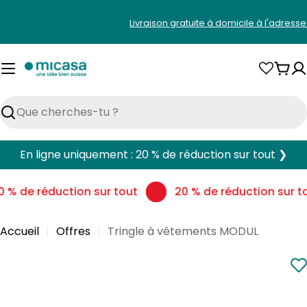
Aller
Livraison gratuite à domicile à l'adress
au
contenu
Pani
Rechercher
En ligne uniquement : 20 % de réduction sur tout ❯
 % de réduction sur tout
20 % de réduction sur to
Accueil
Offres
Tringle à vêtements MODUL