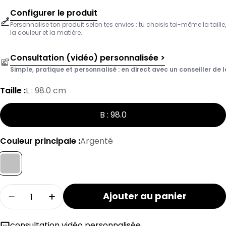
Configurer le produit
Personnalise ton produit selon tes envies : tu choisis toi-même la taille,
la couleur et la matière.
Consultation (vidéo) personnalisée >
Simple, pratique et personnalisé : en direct avec un conseiller de l
Taille :
L : 98.0 cm
B : 98.0
Couleur principale :
Argenté
Quantité
Ajouter au panier
Réduire la quantité pour la tringle à vêtemen
Augmenter la quantité pour la tring
consultation vidéo personnalisée